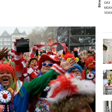
Börse
DAX
MDA
SDAX
Gold
TecD
EUR/