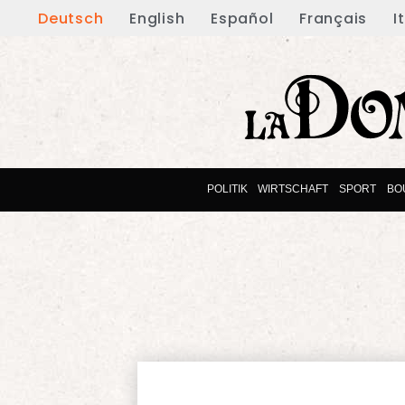
Deutsch
English
Español
Français
I
POLITIK
WIRTSCHAFT
SPORT
BO