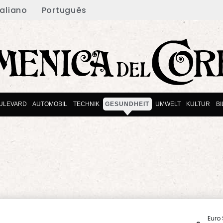
taliano
Português
ULEVARD
AUTOMOBIL
TECHNIK
GESUNDHEIT
UMWELT
KULTUR
B
Euro