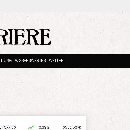
ILDUNG
WISSENSWERTES
WETTER
 STOXX 50
0.39%
6502.56
€