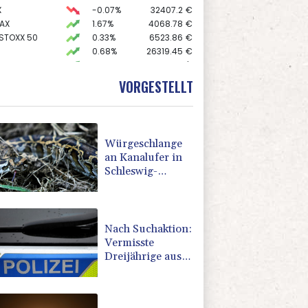
X
-0.07%
32407.2
€
AX
1.67%
4068.78
€
 STOXX 50
0.33%
6523.86
€
0.68%
26319.45
€
preis
2.28%
4399.7
$
0.51%
18659.63
€
VORGESTELLT
USD
0.32%
1.1562
$
Würgeschlange
an Kanalufer in
Schleswig-
Holstein entdeckt
Nach Suchaktion:
Vermisste
Dreijährige aus
Schleswig-
Holstein tot
aufgefunden