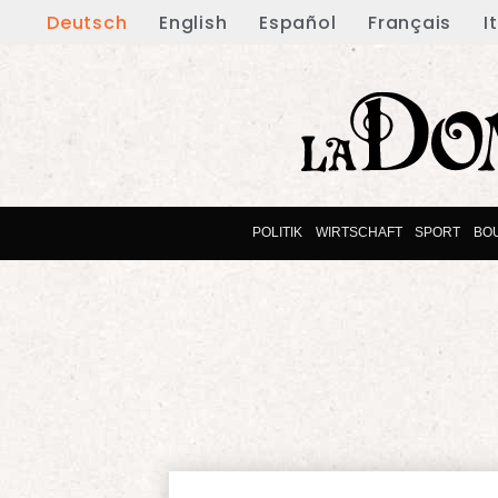
Deutsch
English
Español
Français
I
POLITIK
WIRTSCHAFT
SPORT
BO