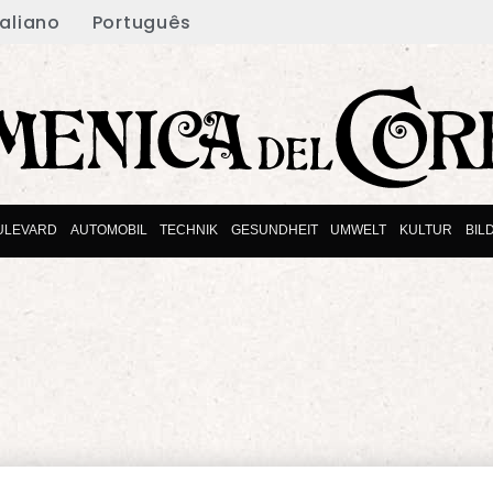
taliano
Português
ULEVARD
AUTOMOBIL
TECHNIK
GESUNDHEIT
UMWELT
KULTUR
BIL