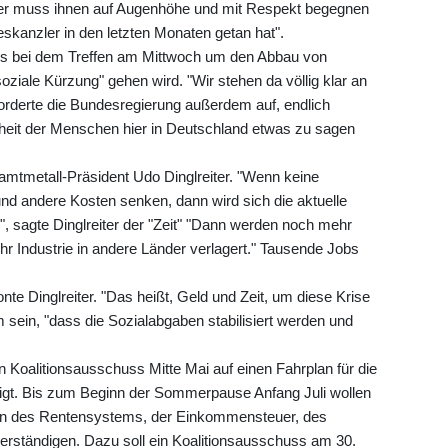
der muss ihnen auf Augenhöhe und mit Respekt begegnen
skanzler in den letzten Monaten getan hat".
es bei dem Treffen am Mittwoch um den Abbau von
ziale Kürzung" gehen wird. "Wir stehen da völlig klar an
orderte die Bundesregierung außerdem auf, endlich
heit der Menschen hier in Deutschland etwas zu sagen
mtmetall-Präsident Udo Dinglreiter. "Wenn keine
d andere Kosten senken, dann wird sich die aktuelle
", sagte Dinglreiter der "Zeit" "Dann werden noch mehr
r Industrie in andere Länder verlagert." Tausende Jobs
nte Dinglreiter. "Das heißt, Geld und Zeit, um diese Krise
sein, "dass die Sozialabgaben stabilisiert werden und
n Koalitionsausschuss Mitte Mai auf einen Fahrplan für die
igt. Bis zum Beginn der Sommerpause Anfang Juli wollen
men des Rentensystems, der Einkommensteuer, des
erständigen. Dazu soll ein Koalitionsausschuss am 30.