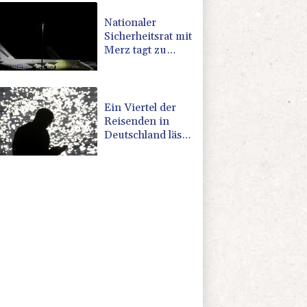
Iran-Krieg
Verteidigungsabkommen
Nationaler
Sicherheitsrat mit
Merz tagt zu
Drohnenvorfall
in Leipzig
Ein Viertel der
Reisenden in
Deutschland lässt
sich Ziele von der
KI vorschlagen