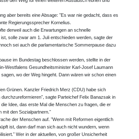
üsse den Weg für einen weiteren Austausch ebnen und
ung aber bereits eine Absage: "Es war nie gedacht, dass es
etonte Regierungssprecher Kornelius.
te derweil auch die Erwartungen an schnelle
st, solle zwar am 1. Juli entschieden werden, sagte der
nnoch sei auch die parlamentarische Sommerpause dazu
ause im Bundestag beschlossen werden, stellte in der
in-Westfalens Gesundheitsminister Karl-Josef Laumann
ar sagen, wo der Weg hingeht. Dann wären wir schon einen
 den Grünen. Kanzler Friedrich Merz (CDU) habe sich
durchzureformieren", sagte Parteichef Felix Banazsak in
die Idee, das erste Mal die Menschen zu fragen, die er
en mit den Sozialpartnern."
rache der Menschen auf. "Wenn mit Reformen eigentlich
üpft ist, dann darf man sich auch nicht wundern, wenn
iert." Wer in der aktuellen, von großer Unsicherheit