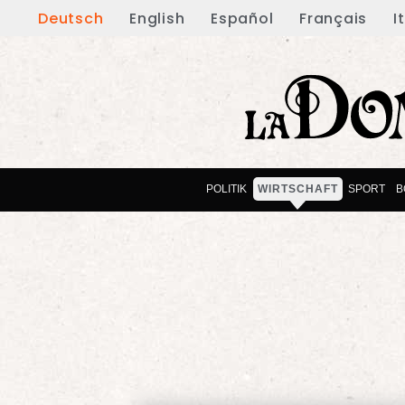
Deutsch
English
Español
Français
I
POLITIK
WIRTSCHAFT
SPORT
B