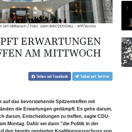
fen am Mittwoch / Foto: John MACDOUGALL - AFP/Archiv
MPFT ERWARTUNGEN
FFEN AM MITTWOCH
Teilen
auf Facebook
Teilen
auf Twitter
ck auf das bevorstehende Spitzentreffen mit
änden die Erwartungen gedämpft. Es gehe darum,
och darum, Entscheidungen zu treffen, sagte CDU-
 Montag. Dafür sei dann "die Politik in der
auf den bereits geplanten Koalitionsausschuss von