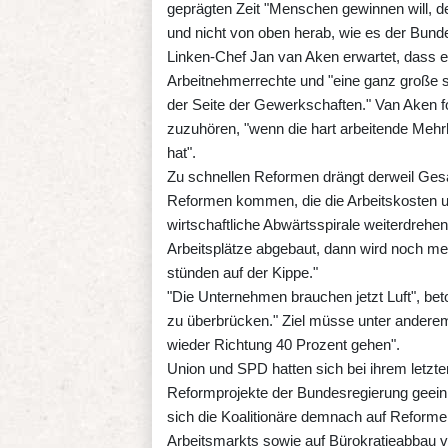
geprägten Zeit "Menschen gewinnen will, 
und nicht von oben herab, wie es der Bunde
Linken-Chef Jan van Aken erwartet, dass 
Arbeitnehmerrechte und "eine ganz große so
der Seite der Gewerkschaften." Van Aken f
zuzuhören, "wenn die hart arbeitende Mehr
hat".
Zu schnellen Reformen drängt derweil Gesa
Reformen kommen, die die Arbeitskosten un
wirtschaftliche Abwärtsspirale weiterdrehen
Arbeitsplätze abgebaut, dann wird noch meh
stünden auf der Kippe."
"Die Unternehmen brauchen jetzt Luft", beto
zu überbrücken." Ziel müsse unter anderem 
wieder Richtung 40 Prozent gehen".
Union und SPD hatten sich bei ihrem letzte
Reformprojekte der Bundesregierung geein
sich die Koalitionäre demnach auf Refor
Arbeitsmarkts sowie auf Bürokratieabbau v