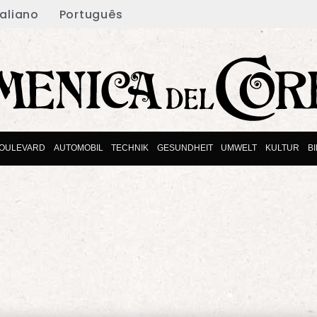
taliano
Português
OULEVARD
AUTOMOBIL
TECHNIK
GESUNDHEIT
UMWELT
KULTUR
B