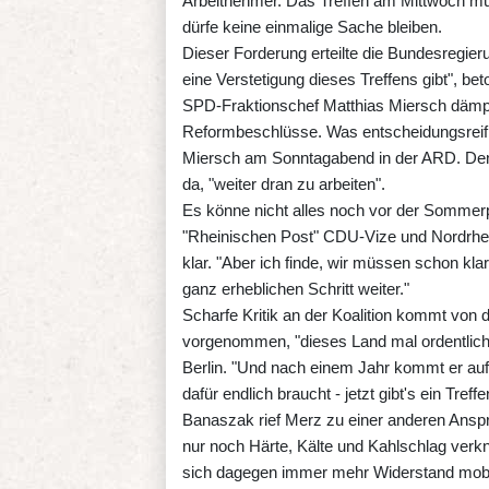
Arbeitnehmer. Das Treffen am Mittwoch m
dürfe keine einmalige Sache bleiben.
Dieser Forderung erteilte die Bundesregier
eine Verstetigung dieses Treffens gibt", b
SPD-Fraktionschef Matthias Miersch dämpf
Reformbeschlüsse. Was entscheidungsreif i
Miersch am Sonntagabend in der ARD. De
da, "weiter dran zu arbeiten".
Es könne nicht alles noch vor der Sommerp
"Rheinischen Post" CDU-Vize und Nordrhe
klar. "Aber ich finde, wir müssen schon kl
ganz erheblichen Schritt weiter."
Scharfe Kritik an der Koalition kommt von
vorgenommen, "dieses Land mal ordentlich 
Berlin. "Und nach einem Jahr kommt er auf 
dafür endlich braucht - jetzt gibt's ein Treff
Banaszak rief Merz zu einer anderen Ansp
nur noch Härte, Kälte und Kahlschlag verkn
sich dagegen immer mehr Widerstand mobilis