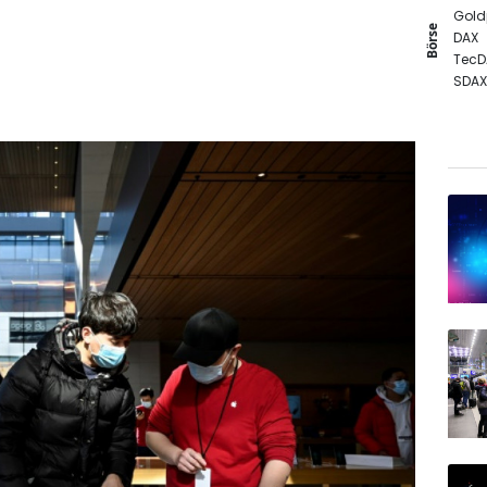
Gold
Börse
DAX
TecD
SDAX
MDA
Euro
EUR/