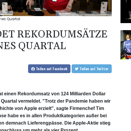
nes Quartal
DET REKORDUMSÄTZE
NES QUARTAL
Teilen
auf Facebook
Teilen
auf Twitter
 einen Rekordumsatz von 124 Milliarden Dollar
 Quartal vermeldet. "Trotz der Pandemie haben wir
ichte von Apple erzielt", sagte Firmenchef Tim
 habe es in allen Produktkategorien außer bei
en demnach Lieferengpässe. Die Apple-Aktie stieg
nschluss um mehr als vier Prozent.