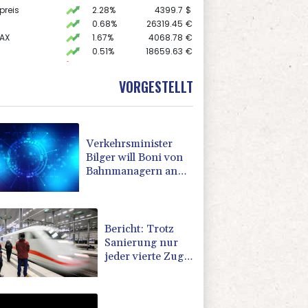
preis
2.28%
4399.7
$
0.68%
26319.45
€
AX
1.67%
4068.78
€
0.51%
18659.63
€
X
-0.07%
32407.2
€
 STOXX 50
0.33%
6523.86
€
VORGESTELLT
USD
0.32%
1.1562
$
Verkehrsminister
Bilger will Boni von
Bahnmanagern an
Ziele knüpfen
Bericht: Trotz
Sanierung nur
jeder vierte Zug
zwischen
Hamburg und
Berlin pünktlich