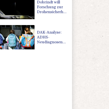
Dobrindt will
Forschung zur
Drohensicherheit
in Deutschland
ausbauen
DAK-Analyse:
ADHS-
Neudiagnosen
bei Kindern
deutlich
gestiegen