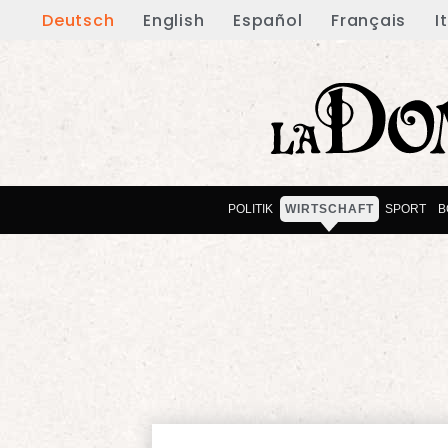
Deutsch
English
Español
Français
I
POLITIK
WIRTSCHAFT
SPORT
B