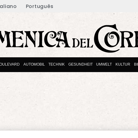
taliano
Português
OULEVARD
AUTOMOBIL
TECHNIK
GESUNDHEIT
UMWELT
KULTUR
B