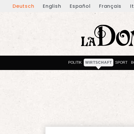
Deutsch
English
Español
Français
I
POLITIK
WIRTSCHAFT
SPORT
B