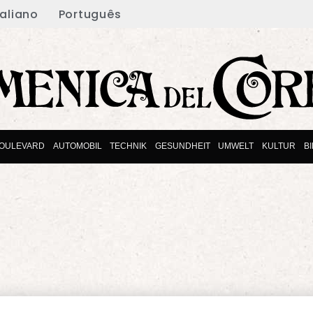
taliano
Português
OULEVARD
AUTOMOBIL
TECHNIK
GESUNDHEIT
UMWELT
KULTUR
B