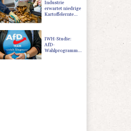
Industrie
erwartet niedrige
Kartoffelernte
wegen extremer
Trockenheit
IWH-Studie:
AfD-
Wahlprogramm
Sachsen-Anhalt
ist nicht
finanzierbar