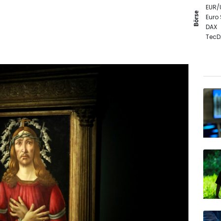
EUR/
Börse
Euro
DAX
TecD
SDAX
MDA
Gold