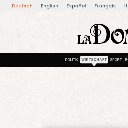
Deutsch
English
Español
Français
I
POLITIK
WIRTSCHAFT
SPORT
B