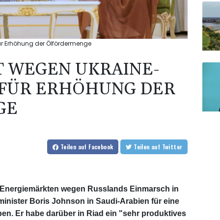
für Erhöhung der Ölfördermenge
T WEGEN UKRAINE-
D FÜR ERHÖHUNG DER
GE
Teilen
auf Facebook
Teilen
auf Twitter
n Energiemärkten wegen Russlands Einmarsch in
rminister Boris Johnson in Saudi-Arabien für eine
n. Er habe darüber in Riad ein "sehr produktives