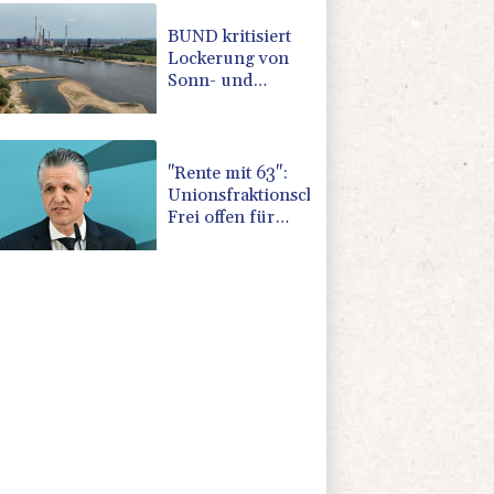
BUND kritisiert
Lockerung von
Sonn- und
Feiertagsfahrverbot
für Lastwagen
"Rente mit 63":
Unionsfraktionschef
Frei offen für
Härtefall- und
Übergangslösungen