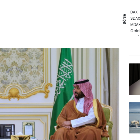
DAX
Börse
SDAX
MDA
Gold
EUR/
Euro
TecD