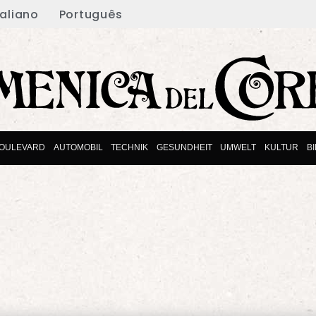
taliano
Português
OULEVARD
AUTOMOBIL
TECHNIK
GESUNDHEIT
UMWELT
KULTUR
B