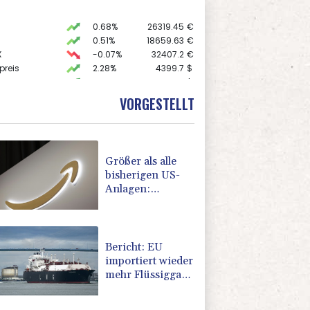
0.68%
26319.45
€
0.51%
18659.63
€
X
-0.07%
32407.2
€
preis
2.28%
4399.7
$
USD
0.32%
1.1562
$
 STOXX 50
0.33%
6523.86
€
VORGESTELLT
AX
1.67%
4068.78
€
Größer als alle
bisherigen US-
Anlagen:
Amazon
finanziert für
Rechenzentren
riesiges
Bericht: EU
Gaskraftwerk
importiert wieder
mehr Flüssiggas
aus Russland