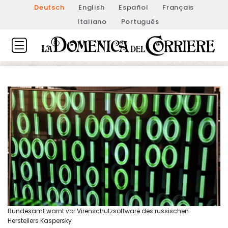
Deutsch
English
Español
Français
Italiano
Português
Bundesamt warnt vor Virenschutzsoftware des russischen
Herstellers Kaspersky