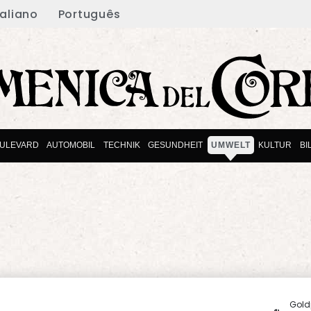
taliano
Português
ULEVARD
AUTOMOBIL
TECHNIK
GESUNDHEIT
UMWELT
KULTUR
BI
Gold