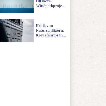
Offshore-
Windparkprojekte
in den USA auf
Kritik von
Naturschützern:
Kreuzfahrtbranche
weiter auf
"fossilem Kurs"