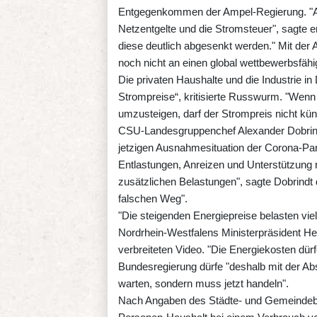
Entgegenkommen der Ampel-Regierung. "Ak
Netzentgelte und die Stromsteuer", sagte
diese deutlich abgesenkt werden." Mit d
noch nicht an einen global wettbewerbsfä
Die privaten Haushalte und die Industrie in
Strompreise“, kritisierte Russwurm. "Wenn 
umzusteigen, darf der Strompreis nicht küns
CSU-Landesgruppenchef Alexander Dobrindt
jetzigen Ausnahmesituation der Corona-Pan
Entlastungen, Anreizen und Unterstützung 
zusätzlichen Belastungen", sagte Dobrindt 
falschen Weg".
"Die steigenden Energiepreise belasten vi
Nordrhein-Westfalens Ministerpräsident He
verbreiteten Video. "Die Energiekosten dür
Bundesregierung dürfe "deshalb mit der A
warten, sondern muss jetzt handeln".
Nach Angaben des Städte- und Gemeindebu