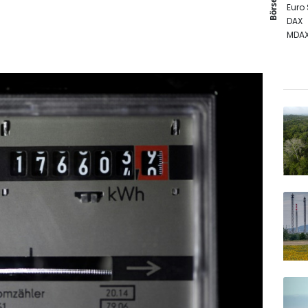
Börse
Euro
DAX
MDA
TecD
SDAX
EUR/