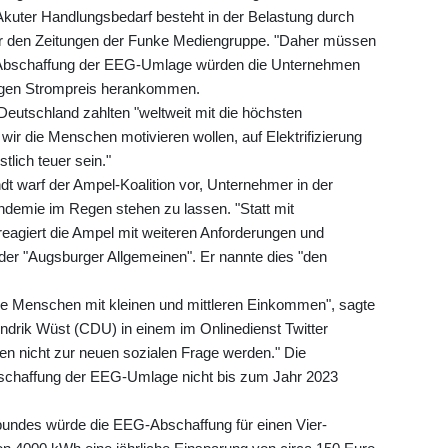
uter Handlungsbedarf besteht in der Belastung durch
 er den Zeitungen der Funke Mediengruppe. "Daher müssen
er Abschaffung der EEG-Umlage würden die Unternehmen
higen Strompreis herankommen.
 Deutschland zahlten "weltweit mit die höchsten
wir die Menschen motivieren wollen, auf Elektrifizierung
tlich teuer sein."
 warf der Ampel-Koalition vor, Unternehmer in der
demie im Regen stehen zu lassen. "Statt mit
reagiert die Ampel mit weiteren Anforderungen und
der "Augsburger Allgemeinen". Er nannte dies "den
ele Menschen mit kleinen und mittleren Einkommen", sagte
ndrik Wüst (CDU) in einem im Onlinedienst Twitter
fen nicht zur neuen sozialen Frage werden." Die
bschaffung der EEG-Umlage nicht bis zum Jahr 2023
ndes würde die EEG-Abschaffung für einen Vier-