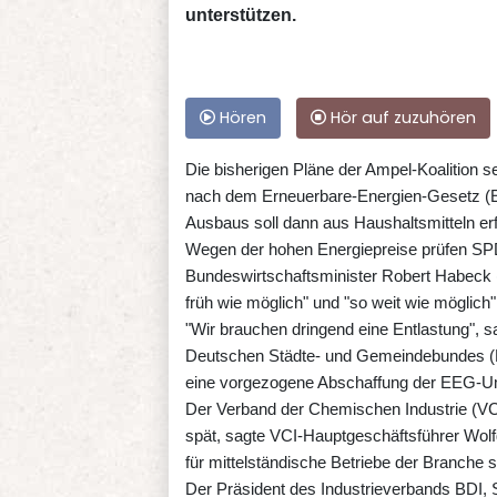
unterstützen.
Hören
Hör auf zuzuhören
Die bisherigen Pläne der Ampel-Koalition 
nach dem Erneuerbare-Energien-Gesetz (EE
Ausbaus soll dann aus Haushaltsmitteln erf
Wegen der hohen Energiepreise prüfen SP
Bundeswirtschaftsminister Robert Habeck (
früh wie möglich" und "so weit wie möglich
"Wir brauchen dringend eine Entlastung", 
Deutschen Städte- und Gemeindebundes (D
eine vorgezogene Abschaffung der EEG-Um
Der Verband der Chemischen Industrie (VCI)
spät, sagte VCI-Hauptgeschäftsführer Wol
für mittelständische Betriebe der Branche se
Der Präsident des Industrieverbands BDI, 