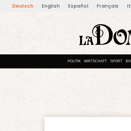
Deutsch
English
Español
Français
I
POLITIK
WIRTSCHAFT
SPORT
BO