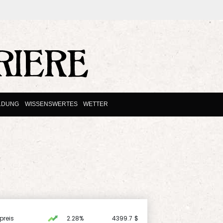
LDUNG
WISSENSWERTES
WETTER
preis
2.28%
4399.7
$