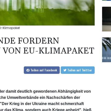
U-Klimapaket
NDE FORDERN
 VON EU-KLIMAPAKET
Teilen
auf Facebook
Teilen
auf Twitter
der damit deutlich gewordenen Abhängigkeit von
sche Umweltverbände ein Nachschärfen der
 "Der Krieg in der Ukraine macht schmerzhaft
nur das Klima, sondern auch Kriege anheizt", hieß