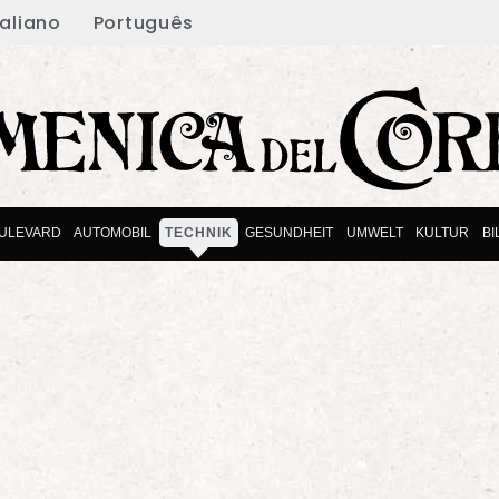
taliano
Português
ULEVARD
AUTOMOBIL
TECHNIK
GESUNDHEIT
UMWELT
KULTUR
B