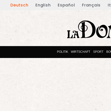
Deutsch
English
Español
Français
I
POLITIK
WIRTSCHAFT
SPORT
BO