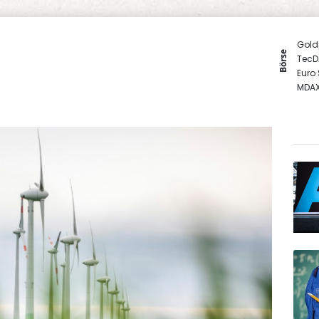
Gold
Börse
TecD
Euro
MDA
SDAX
DAX
EUR/