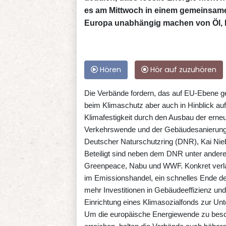
es am Mittwoch in einem gemeinsame
Europa unabhängig machen von Öl, 
Hören
Hör auf zuzuhören
Die Verbände fordern, das auf EU-Ebene gep
beim Klimaschutz aber auch in Hinblick auf
Klimafestigkeit durch den Ausbau der erneu
Verkehrswende und der Gebäudesanierung"
Deutscher Naturschutzring (DNR), Kai Nieb
Beteiligt sind neben dem DNR unter ande
Greenpeace, Nabu und WWF. Konkret verlan
im Emissionshandel, ein schnelles Ende der 
mehr Investitionen in Gebäudeeffizienz und
Einrichtung eines Klimasozialfonds zur Un
Um die europäische Energiewende zu besch