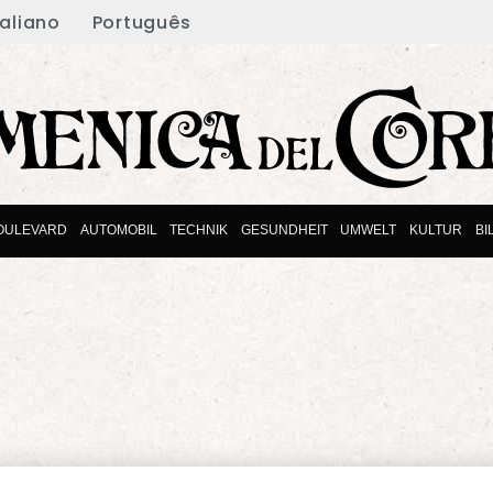
taliano
Português
OULEVARD
AUTOMOBIL
TECHNIK
GESUNDHEIT
UMWELT
KULTUR
BI