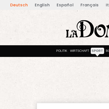
Deutsch
English
Español
Français
I
POLITIK
WIRTSCHAFT
SPORT
B