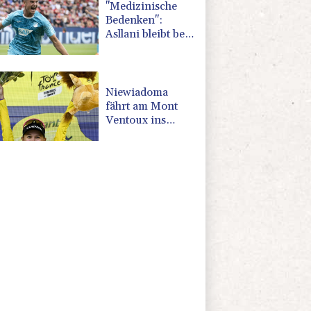
"Medizinische
Bedenken":
Asllani bleibt bei
Hoffenheim
Niewiadoma
fährt am Mont
Ventoux ins
Gelbe Trikot