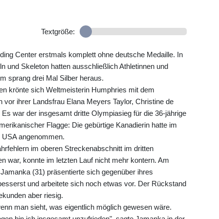
Textgröße:
ding Center erstmals komplett ohne deutsche Medaille. In
 und Skeleton hatten ausschließlich Athletinnen und
m sprang drei Mal Silber heraus.
tten krönte sich Weltmeisterin Humphries mit dem
vor ihrer Landsfrau Elana Meyers Taylor, Christine de
 Es war der insgesamt dritte Olympiasieg für die 36-jährige
merikanischer Flagge: Die gebürtige Kanadierin hatte im
er USA angenommen.
ahrfehlern im oberen Streckenabschnitt im dritten
n war, konnte im letzten Lauf nicht mehr kontern. Am
 Jamanka (31) präsentierte sich gegenüber ihres
besserst und arbeitete sich noch etwas vor. Der Rückstand
ekunden aber riesig.
 wenn man sieht, was eigentlich möglich gewesen wäre.
egen bin ich insgesamt unzufrieden", sagte Jamanka in der