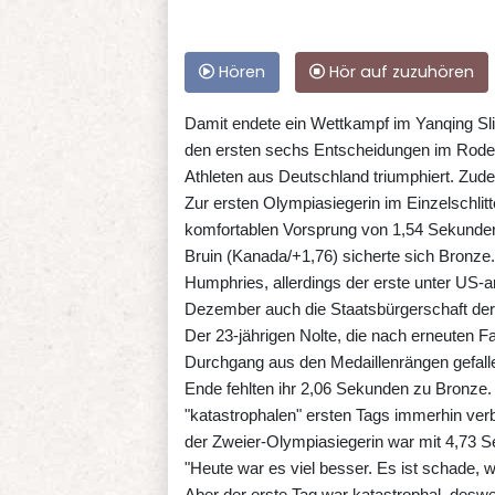
Hören
Hör auf zuzuhören
Damit endete ein Wettkampf im Yanqing Sli
den ersten sechs Entscheidungen im Rodeln
Athleten aus Deutschland triumphiert. Zude
Zur ersten Olympiasiegerin im Einzelschli
komfortablen Vorsprung von 1,54 Sekunden 
Bruin (Kanada/+1,76) sicherte sich Bronze.
Humphries, allerdings der erste unter US-a
Dezember auch die Staatsbürgerschaft d
Der 23-jährigen Nolte, die nach erneuten F
Durchgang aus den Medaillenrängen gefalle
Ende fehlten ihr 2,06 Sekunden zu Bronze.
"katastrophalen" ersten Tags immerhin ver
der Zweier-Olympiasiegerin war mit 4,73 S
"Heute war es viel besser. Es ist schade,
Aber der erste Tag war katastrophal, desw