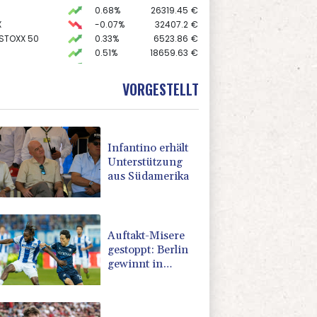
0.68%
26319.45
€
X
-0.07%
32407.2
€
 STOXX 50
0.33%
6523.86
€
0.51%
18659.63
€
AX
1.67%
4068.78
€
preis
2.31%
4401.3
$
VORGESTELLT
USD
0.32%
1.1562
$
Infantino erhält
Unterstützung
aus Südamerika
Auftakt-Misere
gestoppt: Berlin
gewinnt in
Bochum