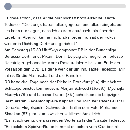
Er finde schon, dass er die Mannschaft noch erreiche, sagte
Tedesco: "Die Jungs haben alles gegeben und alles reingehauen.
Ich kann nur sagen, dass ich extrem enttäuscht bin über das
Ergebnis. Aber ich kenne mich, ab morgen früh ist der Fokus
wieder in Richtung Dortmund gerichtet."
Am Samstag (15.30 Uhr/Sky) empfängt RB in der Bundesliga
Borussia Dortmund. Pikant: Der in Leipzig als möglicher Tedesco-
Nachfolger gehandelte Marco Rose trainierte bis zum Ende der
Vorsaison den BVB. Es gehe weniger um ihn, sagte Tedesco: "Mir
tut es für die Mannschaft und die Fans leid."
RB hatte drei Tage nach der Pleite in Frankfurt (0:4) die nächste
Schlappe einstecken müssen. Marjan Schwed (16./58.), Mychajlo
Mudryk (76.) und Lassina Traore (85.) schockten die Leipziger.
Beim ersten Gegentor spielte Kapitän und Torhüter Peter Gulacsi
Donezks Flügelspieler Schwed den Ball in den Fuß. Mohamed
Simakan (57.) traf zum zwischenzeitlichen Ausgleich.
"Es ist schwierig, die passenden Worte zu finden", sagte Tedesco:
"Bei solchen Spielverläufen kommst du schon vom Glauben ab.