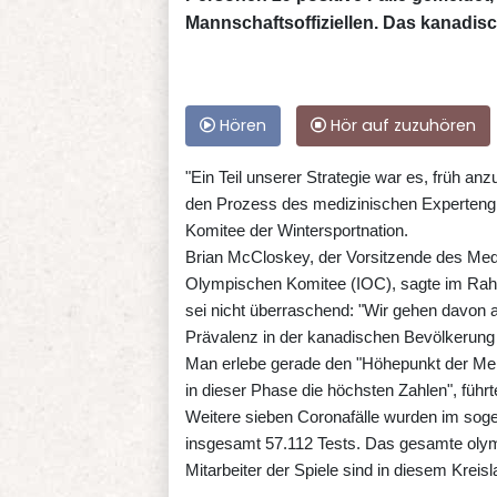
Mannschaftsoffiziellen. Das kanadisch
Hören
Hör auf zuzuhören
"Ein Teil unserer Strategie war es, früh anzu
den Prozess des medizinischen Experteng
Komitee der Wintersportnation.
Brian McCloskey, der Vorsitzende des Med
Olympischen Komitee (IOC), sagte im Rahm
sei nicht überraschend: "Wir gehen davon 
Prävalenz in der kanadischen Bevölkerung en
Man erlebe gerade den "Höhepunkt der Me
in dieser Phase die höchsten Zahlen", füh
Weitere sieben Coronafälle wurden im soge
insgesamt 57.112 Tests. Das gesamte olymp
Mitarbeiter der Spiele sind in diesem Kreis