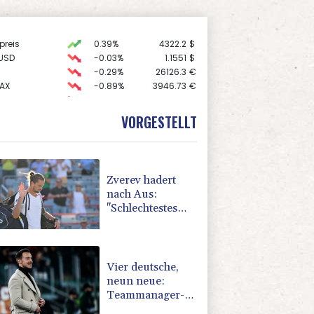
preis
0.39%
4322.2
$
USD
-0.03%
1.1551
$
-0.29%
26126.3
€
AX
-0.89%
3946.73
€
X
-0.41%
32426.33
€
-0.46%
18553.91
€
VORGESTELLT
 STOXX 50
-0.15%
6476.98
€
Zverev hadert
nach Aus:
"Schlechtestes
Spiel der Saison"
Vier deutsche,
neun neue:
Teammanager-
Rekorde in