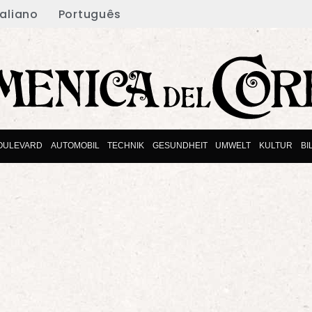
taliano
Português
OULEVARD
AUTOMOBIL
TECHNIK
GESUNDHEIT
UMWELT
KULTUR
BI