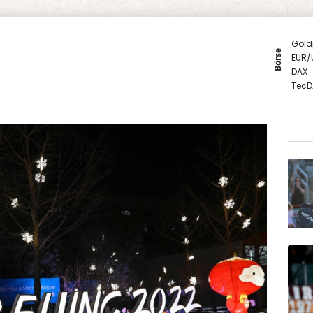
Gold
Börse
EUR/
DAX
TecD
MDA
SDAX
Euro