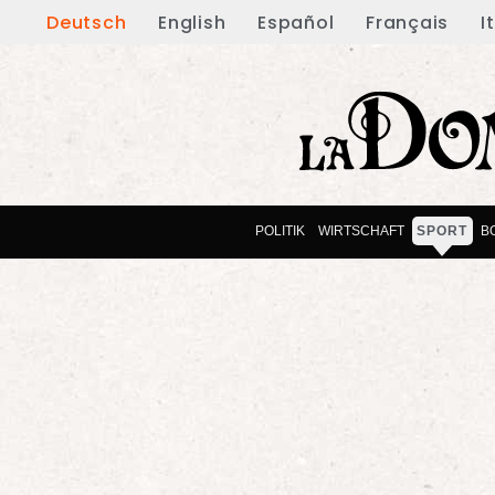
Deutsch
English
Español
Français
I
POLITIK
WIRTSCHAFT
SPORT
B