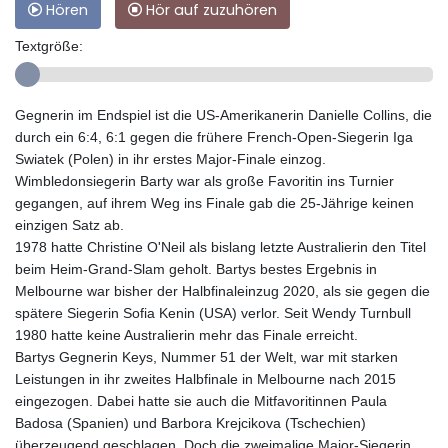
Hören
Hör auf zuzuhören
Textgröße:
Gegnerin im Endspiel ist die US-Amerikanerin Danielle Collins, die
durch ein 6:4, 6:1 gegen die frühere French-Open-Siegerin Iga
Swiatek (Polen) in ihr erstes Major-Finale einzog.
Wimbledonsiegerin Barty war als große Favoritin ins Turnier
gegangen, auf ihrem Weg ins Finale gab die 25-Jährige keinen
einzigen Satz ab.
1978 hatte Christine O'Neil als bislang letzte Australierin den Titel
beim Heim-Grand-Slam geholt. Bartys bestes Ergebnis in
Melbourne war bisher der Halbfinaleinzug 2020, als sie gegen die
spätere Siegerin Sofia Kenin (USA) verlor. Seit Wendy Turnbull
1980 hatte keine Australierin mehr das Finale erreicht.
Bartys Gegnerin Keys, Nummer 51 der Welt, war mit starken
Leistungen in ihr zweites Halbfinale in Melbourne nach 2015
eingezogen. Dabei hatte sie auch die Mitfavoritinnen Paula
Badosa (Spanien) und Barbora Krejcikova (Tschechien)
überzeugend geschlagen. Doch die zweimalige Major-Siegerin