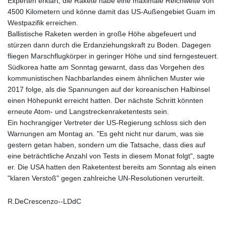
Experten erklärt, die Rakete habe eine maximale Reichweite von
4500 Kilometern und könne damit das US-Außengebiet Guam im
Westpazifik erreichen.
Ballistische Raketen werden in große Höhe abgefeuert und
stürzen dann durch die Erdanziehungskraft zu Boden. Dagegen
fliegen Marschflugkörper in geringer Höhe und sind ferngesteuert.
Südkorea hatte am Sonntag gewarnt, dass das Vorgehen des
kommunistischen Nachbarlandes einem ähnlichen Muster wie
2017 folge, als die Spannungen auf der koreanischen Halbinsel
einen Höhepunkt erreicht hatten. Der nächste Schritt könnten
erneute Atom- und Langstreckenraketentests sein.
Ein hochrangiger Vertreter der US-Regierung schloss sich den
Warnungen am Montag an. "Es geht nicht nur darum, was sie
gestern getan haben, sondern um die Tatsache, dass dies auf
eine beträchtliche Anzahl von Tests in diesem Monat folgt", sagte
er. Die USA hatten den Raketentest bereits am Sonntag als einen
"klaren Verstoß" gegen zahlreiche UN-Resolutionen verurteilt.
R.DeCrescenzo--LDdC