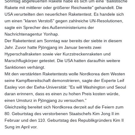
Sonntag abgefeuerten Rakete habe es sich um eine "ballistische
Rakete mit mittlerer oder größerer Reichweite" gehandelt. Die
USA verurteilten den neuerlichen Raketentest. Es handele sich
um einen "klaren Verstoß" gegen zahlreiche UN-Resolutionen,
sagte ein Sprecher des Außenministeriums der
Nachrichtenagentur Yonhap.
Der Raketentest am Sonntag war bereits der siebte in diesem
Jahr. Zuvor hatte Pjöngjang im Januar bereits zwei
Hyperschallraketen sowie vier Kurzstreckenraketen und
Marschflugkörper getestet. Die USA hatten daraufhin weitere
Sanktionen verhängt.
Mit den verstärkten Raketentests wolle Nordkorea dem Westen
seine Kampfbereitschaft demonstrieren, sagte der Experte Leif
Easley von der Ewha-Universität: "Es will Washington und Seoul
daran erinnern, dass es einen zu hohen Preis kosten würde,
einen Umsturz in Pjöngjang zu versuchen."
Gleichzeitig bereitet sich Nordkorea derzeit auf die Feiern zum
80. Geburtstag des verstorbenen Staatschefs Kim Jong Il im
Februar und den 110. Geburtstag des Republikgründers Kim Il
Sung im April vor.