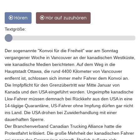
Hören
Hör auf zuzuhören
Textgröße:
Der sogenannte "Konvoi für die Freiheit" war am Sonntag
vergangener Woche in Vancouver an der kanadischen Westküste,
wie kanadische Medien berichteten. Auf dem Weg in die
Hauptstadt Ottawa, die rund 4400 Kilometer von Vancouver
entfernt ist, schlossen sich immer mehr Fahrer dem Konvoi an.
Die Impfpflicht für den Grenzübertritt war Mitte Januar von
Kanada und den USA eingeführt worden. Ungeimpfte kanadische
Lkw-Fahrer müssen demnach bei Rückkehr aus den USA in eine
14-tägige Quarantäne, US-Fahrer ohne Impfung dürfen gar nicht
ins Land. Die USA drohen bei Zuwiderhandlung mit einer
dauerhaften Sperre.
Der Branchenverband Canadian Trucking Alliance hatte die
Protestfahrt kritisiert. Die große Mehrheit der kanadischen Fahrer
sei gegen das Coronavirus geimpft. Ähnlich äußerte sich