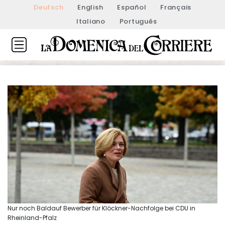
Deutsch
English
Español
Français
Italiano
Português
Nur noch Baldauf Bewerber für Klöckner-Nachfolge bei CDU in
Rheinland-Pfalz