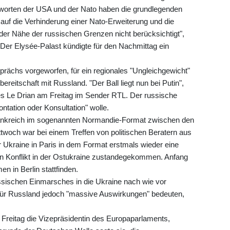
worten der USA und der Nato haben die grundlegenden
auf die Verhinderung einer Nato-Erweiterung und die
er Nähe der russischen Grenzen nicht berücksichtigt",
. Der Elysée-Palast kündigte für den Nachmittag ein
rächs vorgeworfen, für ein regionales "Ungleichgewicht"
ereitschaft mit Russland. "Der Ball liegt nun bei Putin",
s Le Drian am Freitag im Sender RTL. Der russische
ntation oder Konsultation" wolle.
ankreich im sogenannten Normandie-Format zwischen den
ittwoch war bei einem Treffen von politischen Beratern aus
 Ukraine in Paris in dem Format erstmals wieder eine
 Konflikt in der Ostukraine zustandegekommen. Anfang
n in Berlin stattfinden.
ussischen Einmarsches in die Ukraine nach wie vor
e für Russland jedoch "massive Auswirkungen" bedeuten,
 Freitag die Vizepräsidentin des Europaparlaments,