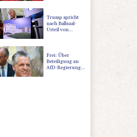
Kampf gegen
Drogengewalt an
Trump spricht
nach Ballsaal-
Urteil von
"nationaler
Schande"
Frei: Über
Beteiligung an
AfD-Regierung
entscheidet nicht
CDU in Sachsen-
Anhalt