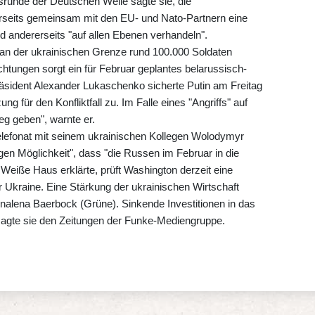
srunde der Deutschen Welle sagte sie, die
erseits gemeinsam mit den EU- und Nato-Partnern eine
d andererseits "auf allen Ebenen verhandeln".
n der ukrainischen Grenze rund 100.000 Soldaten
tungen sorgt ein für Februar geplantes belarussisch-
äsident Alexander Lukaschenko sicherte Putin am Freitag
ng für den Konfliktfall zu. Im Falle eines "Angriffs" auf
eg geben", warnte er.
elefonat mit seinem ukrainischen Kollegen Wolodymyr
en Möglichkeit", dass "die Russen im Februar in die
Weiße Haus erklärte, prüft Washington derzeit eine
er Ukraine. Eine Stärkung der ukrainischen Wirtschaft
alena Baerbock (Grüne). Sinkende Investitionen in das
 sagte sie den Zeitungen der Funke-Mediengruppe.