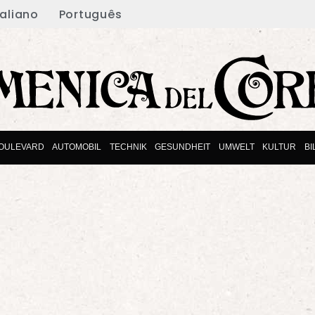
taliano
Português
OULEVARD
AUTOMOBIL
TECHNIK
GESUNDHEIT
UMWELT
KULTUR
B