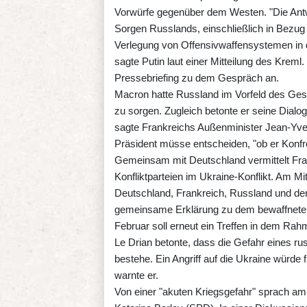
Vorwürfe gegenüber dem Westen. "Die Ant
Sorgen Russlands, einschließlich in Bezug 
Verlegung von Offensivwaffensystemen in d
sagte Putin laut einer Mitteilung des Kreml
Pressebriefing zu dem Gespräch an.
Macron hatte Russland im Vorfeld des Gesp
zu sorgen. Zugleich betonte er seine Dialogb
sagte Frankreichs Außenminister Jean-Yve
Präsident müsse entscheiden, "ob er Konfro
Gemeinsam mit Deutschland vermittelt Fr
Konfliktparteien im Ukraine-Konflikt. Am M
Deutschland, Frankreich, Russland und der
gemeinsame Erklärung zu dem bewaffneten
Februar soll erneut ein Treffen in dem Rahme
Le Drian betonte, dass die Gefahr eines r
bestehe. Ein Angriff auf die Ukraine würd
warnte er.
Von einer "akuten Kriegsgefahr" sprach am