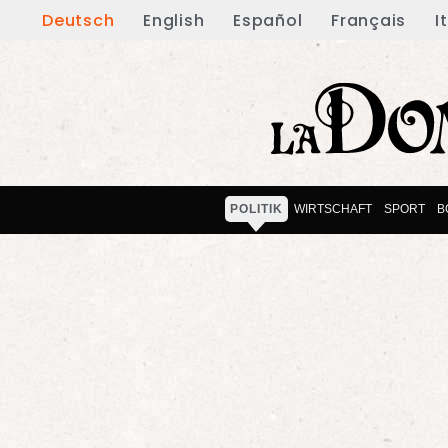
Deutsch
English
Español
Français
I
POLITIK
WIRTSCHAFT
SPORT
B