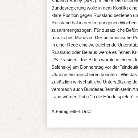
Katarina Barley (SPD). In einer Diskussion
Bundesregierung wolle in dem Konflikt ein
klare Position gegen Russland beziehen un
Russland hat in den vergangenen Wochen a
zusammengezogen. Für zusätzliche Befürch
russisches Manöver. Der belarussische Pr
in einer Rede eine weitreichende Unterstützu
Russland oder Belarus werde es "einen Kri
US-Präsident Joe Biden warnte in einem T
Selenskyj am Donnerstag vor der "eindeutig
Ukraine einmarschieren könnten". Wie das 
zusätzlich wirtschaftliche Unterstützung d
versprach auch Bundesaußenministerin Ann
Land würden Putin "in die Hände spielen",
A.Famiglietti--LDdC