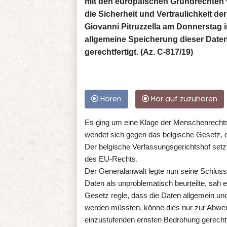
mit den europäischen Grundrechten v
die Sicherheit und Vertraulichkeit de
Giovanni Pitruzzella am Donnerstag 
allgemeine Speicherung dieser Date
gerechtfertigt. (Az. C-817/19)
Hören
Hör auf zuzuhören
Es ging um eine Klage der Menschenrechtso
wendet sich gegen das belgische Gesetz, d
Der belgische Verfassungsgerichtshof set
des EU-Rechts.
Der Generalanwalt legte nun seine Schluss
Daten als unproblematisch beurteilte, sah 
Gesetz regle, dass die Daten allgemein und
werden müssten, könne dies nur zur Abwend
einzustufenden ernsten Bedrohung gerechtfe