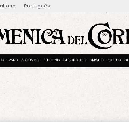
taliano
Português
OULEVARD
AUTOMOBIL
TECHNIK
GESUNDHEIT
UMWELT
KULTUR
B