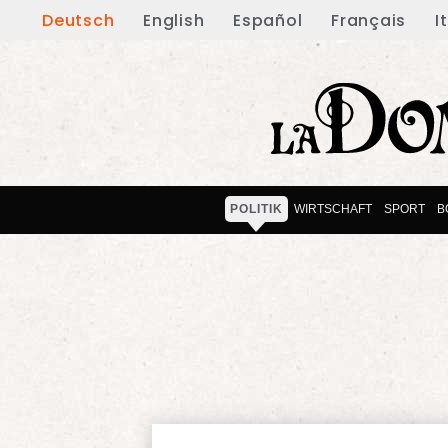
Deutsch
English
Español
Français
I
POLITIK
WIRTSCHAFT
SPORT
B