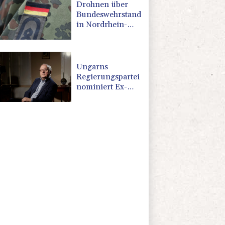
Drohnen über
Bundeswehrstandort
in Nordrhein-
Westfalen
gesichtet
Ungarns
Regierungspartei
nominiert Ex-
Gerichtspräsidenten
Baka als
Staatschef