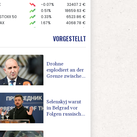
X
-0.07%
32407.2
€
0.51%
18659.63
€
 STOXX 50
0.33%
6523.86
€
AX
1.67%
4068.78
€
preis
2.28%
4399.7
$
0.68%
26319.45
€
VORGESTELLT
USD
0.32%
1.1562
$
Drohne
explodiert an der
Grenze zwischen
Rumänien und
Bulgarien nahe
Gaspipeline
Selenskyj warnt
in Belgrad vor
Folgen russischer
Angriffe für den
Winter