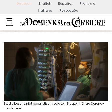
Deutsch
English
Español
Français
Italiano
Português
Studie bescheinigt populistisch regierten Staaten höhere Corona-
Sterblichkeit