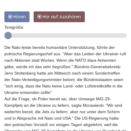
Hören
Hör auf zuzuhören
Textgröße:
Die Nato leiste bereits humanitäre Unterstützung, führte der
polnische Regierungschef aus. "Aber das Leiden der Ukrainer ruft
nach Aktionen statt Worten. Wenn die NATO klare Antworten
gäbe, würde ich das sehr begrüßen." Bündnis-Generalsekretär
Jens Stoltenberg hatte am Mittwoch nach einem Sondertreffen
der Nato-Verteidigungsminister betont, die Bündnisstaaten seien
"sich einig, dass die Nato keine Land- oder Luftstreitkräfte in die
Ukraine entsenden sollte".
Auf die Frage, ob Polen bereit sei, über Umwege MiG-29-
Kampfjets an die Ukraine zu liefern, sagte Morawiecki: "Wir sind
weiterhin bereit, die Jets zu liefern, aber nur unter dem Schirm
und in Absprache mit Nato und USA." Die US-Regierung hatte
den polnischen Vorstoß vor einigen Tagen abgelehnt, weil die
Übergabe von MiG-29-Kampfjets an die Ukraine von Russland als