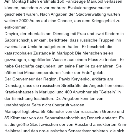
Am Montag hatten erstmals 160 Fahrzeuge Mariupol verlassen
können, nachdem zuvor mehrere Evakuierungsversuche
gescheitert waren. Nach Angaben der Stadtverwaltung warten
weitere 2000 Autos auf eine Chance, aus dem Kriegsgebiet zu
entkommen.
Dmytro, der ebenfalls am Dienstag mit Frau und zwei Kindern in
Saporischschja ankam, berichtete, dass russische Truppen ihn
zweimal zur Umkehr aufgefordert hatten. Er beschrieb die
katastrophalen Zustände in Mariupol: Die Menschen seien
gezwungen, ungefiltertes Wasser aus einem Fluss zu trinken. Er
habe Geschäfte geplündert, um seine Familie zu ernähren. Sie
hätten bei Minustemperaturen "unter der Erde" gelebt.
Der Gouverneur der Region, Pawlo Kyrylenko, erklärte am
Dienstag, dass die russischen Streitkräfte die Angestellten eines
Krankenhauses in Mariupol und 400 Anwohner als "Geiseln" in
der Einrichtung festhielten. Die Angaben konnten von
unabhängiger Seite nicht überprüft werden.
Mariupol liegt etwa 55 Kilometer von der russischen Grenze und
85 Kilometer von der Separatistenhochburg Donezk entfernt. Es
ist die größte Stadt zwischen der von Russland annektierten Krim-
Halbinsel und den pro-russischen Separatistengebieten, die sich