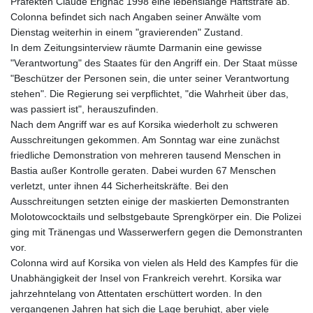
Präfekten Claude Erignac 1998 eine lebenslange Haftstrafe ab.
Colonna befindet sich nach Angaben seiner Anwälte vom
Dienstag weiterhin in einem "gravierenden" Zustand.
In dem Zeitungsinterview räumte Darmanin eine gewisse
"Verantwortung" des Staates für den Angriff ein. Der Staat müsse
"Beschützer der Personen sein, die unter seiner Verantwortung
stehen". Die Regierung sei verpflichtet, "die Wahrheit über das,
was passiert ist", herauszufinden.
Nach dem Angriff war es auf Korsika wiederholt zu schweren
Ausschreitungen gekommen. Am Sonntag war eine zunächst
friedliche Demonstration von mehreren tausend Menschen in
Bastia außer Kontrolle geraten. Dabei wurden 67 Menschen
verletzt, unter ihnen 44 Sicherheitskräfte. Bei den
Ausschreitungen setzten einige der maskierten Demonstranten
Molotowcocktails und selbstgebaute Sprengkörper ein. Die Polizei
ging mit Tränengas und Wasserwerfern gegen die Demonstranten
vor.
Colonna wird auf Korsika von vielen als Held des Kampfes für die
Unabhängigkeit der Insel von Frankreich verehrt. Korsika war
jahrzehntelang von Attentaten erschüttert worden. In den
vergangenen Jahren hat sich die Lage beruhigt, aber viele