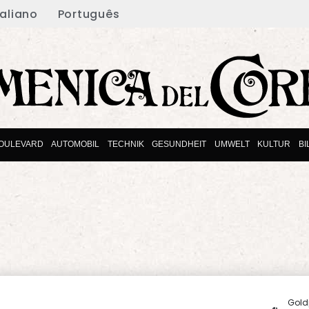
taliano
Português
OULEVARD
AUTOMOBIL
TECHNIK
GESUNDHEIT
UMWELT
KULTUR
B
Gold