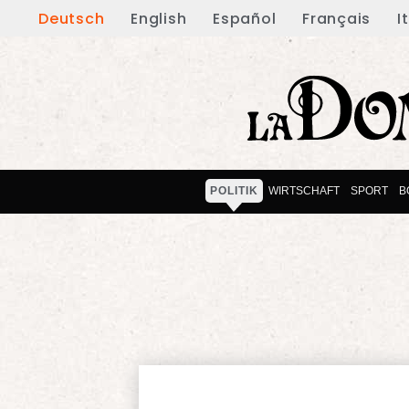
Deutsch
English
Español
Français
I
POLITIK
WIRTSCHAFT
SPORT
B