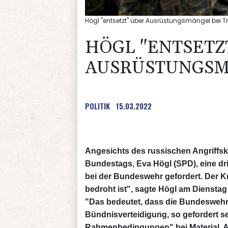
Högl "entsetzt" über Ausrüstungsmängel bei T
HÖGL "ENTSETZ
AUSRÜSTUNGSM
POLITIK
15.03.2022
Angesichts des russischen Angriffskr
Bundestags, Eva Högl (SPD), eine d
bei der Bundeswehr gefordert. Der Kr
bedroht ist", sagte Högl am Dienstag 
"Das bedeutet, dass die Bundeswehr 
Bündnisverteidigung, so gefordert se
Rahmenbedingungen" bei Material, Au