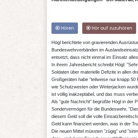
Hören
Hör auf zuzuhören
Högl berichtete von gravierenden Ausrüstu
Bundeswehrverbänden im Auslandseinsatz - e
entsetzt, dass nicht einmal im Einsatz alles 
In ihrem Jahresbericht schreibt Högl: "Seh
Soldaten über materielle Defizite in allen d
Großgeräten habe "teilweise nur knapp 50 
wie Schutzwesten oder Winterjacken wurden
ist völlig inakzeptabel, und das muss verb
Als "gute Nachricht" begrüßte Högl in der 
Sondervermögen für die Bundeswehr. "Dies
diesem Geld soll die volle Einsatzbereitsch
Geld kann finanziert werden, was in der Tru
Die neuen Mittel müssten "zügig" und "sinnv