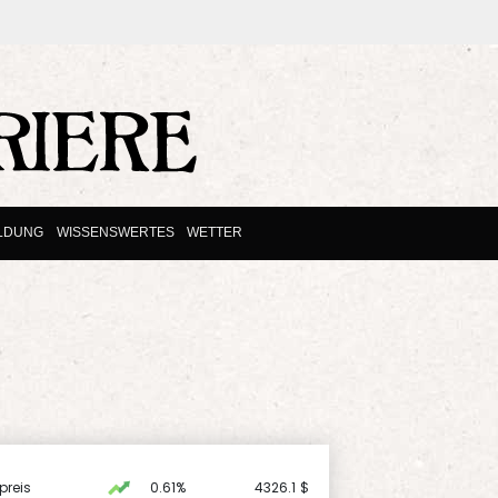
ILDUNG
WISSENSWERTES
WETTER
preis
0.61%
4326.1
$