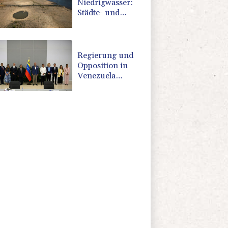
Niedrigwasser:
Städte- und
Gemeindebund
fordert
"nationalen
Kraftakt"
Regierung und
Opposition in
Venezuela
beginnen
offiziellen Dialog
- ohne Machado