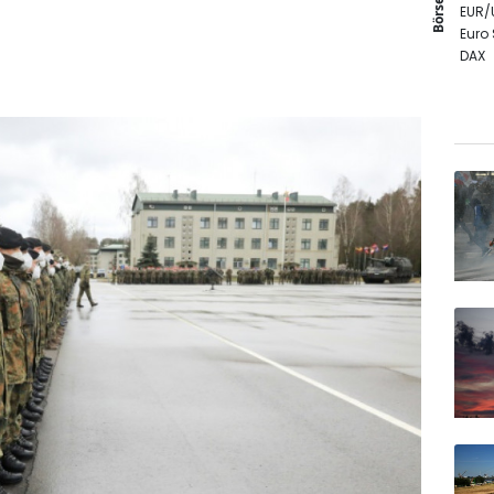
Börse
EUR/
Euro
DAX
SDAX
MDA
TecD