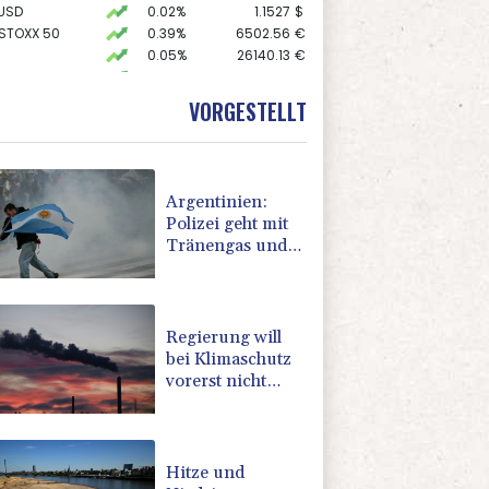
USD
0.02%
1.1527
$
 STOXX 50
0.39%
6502.56
€
0.05%
26140.13
€
0.06%
18564.81
€
X
0.01%
32431.12
€
VORGESTELLT
AX
1.36%
4000.99
€
Argentinien:
Polizei geht mit
Tränengas und
Gummigeschossen
gegen Proteste
vor
Regierung will
bei Klimaschutz
vorerst nicht
nachsteuern -
Kritik der
Grünen
Hitze und