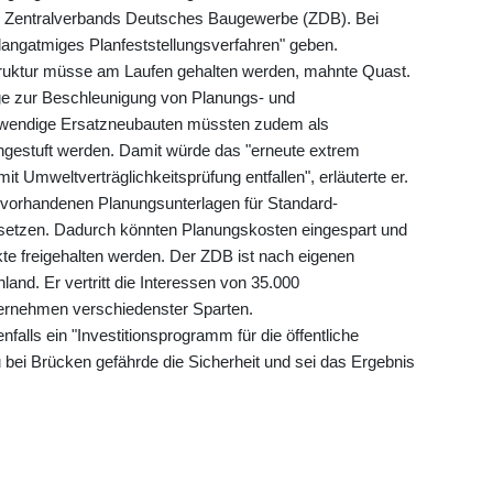
s Zentralverbands Deutsches Baugewerbe (ZDB). Bei
langatmiges Planfeststellungsverfahren" geben.
ruktur müsse am Laufen gehalten werden, mahnte Quast.
e zur Beschleunigung von Planungs- und
wendige Ersatzneubauten müssten zudem als
gestuft werden. Damit würde das "erneute extrem
it Umweltverträglichkeitsprüfung entfallen", erläuterte er.
 vorhandenen Planungsunterlagen für Standard-
etzen. Dadurch könnten Planungskosten eingespart und
te freigehalten werden. Der ZDB ist nach eigenen
nd. Er vertritt die Interessen von 35.000
ternehmen verschiedenster Sparten.
enfalls ein "Investitionsprogramm für die öffentliche
 bei Brücken gefährde die Sicherheit und sei das Ergebnis