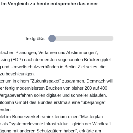
 Im Vergleich zu heute entspreche das einer
Textgröße:
reinfachen Planungen, Verfahren und Abstimmungen",
issing (FDP) nach dem ersten sogenannten Brückengipfel
 und Umweltschutzverbänden in Berlin. Ziel sei es, die
 zu beschleunigen.
terium in einem "Zukunftspaket" zusammen. Demnach will
 fertig modernisierten Brücken von bisher 200 auf 400
gabeverfahren sollen digitaler und schneller ablaufen.
Autobahn GmbH des Bundes erstmals eine "überjährige"
erden.
fel im Bundesverkehrsministerium einen "Masterplan
als "systemrelevante Infrastruktur – gleich der Windkraft
ägung mit anderen Schutzgütern haben", erklärte am