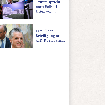
Trump spricht
nach Ballsaal-
Urteil von
"nationaler
Schande"
Frei: Über
Beteiligung an
AfD-Regierung
entscheidet nicht
CDU in Sachsen-
Anhalt