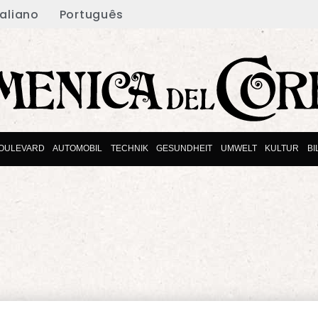
taliano
Português
OULEVARD
AUTOMOBIL
TECHNIK
GESUNDHEIT
UMWELT
KULTUR
B