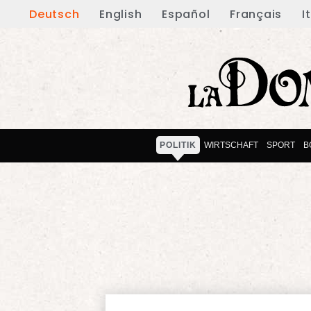
Deutsch
English
Español
Français
I
POLITIK
WIRTSCHAFT
SPORT
B