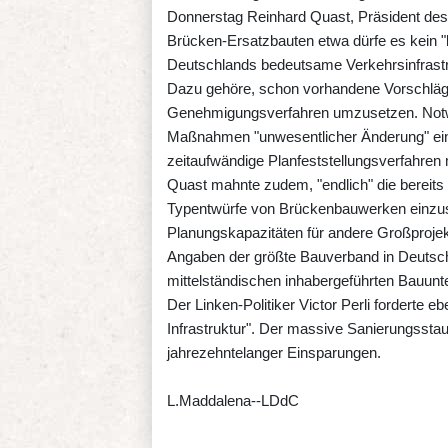
Donnerstag Reinhard Quast, Präsident de
Brücken-Ersatzbauten etwa dürfe es kein "
Deutschlands bedeutsame Verkehrsinfrast
Dazu gehöre, schon vorhandene Vorschläg
Genehmigungsverfahren umzusetzen. Not
Maßnahmen "unwesentlicher Änderung" ein
zeitaufwändige Planfeststellungsverfahren m
Quast mahnte zudem, "endlich" die bereits
Typentwürfe von Brückenbauwerken einzus
Planungskapazitäten für andere Großprojek
Angaben der größte Bauverband in Deutschla
mittelständischen inhabergeführten Bauun
Der Linken-Politiker Victor Perli forderte eb
Infrastruktur". Der massive Sanierungsstau
jahrezehntelanger Einsparungen.
L.Maddalena--LDdC