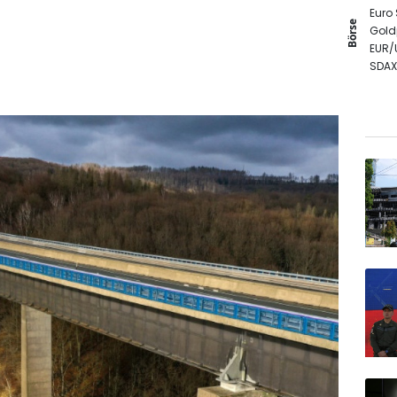
Euro
Börse
Gold
EUR/
SDAX
DAX
TecD
MDA