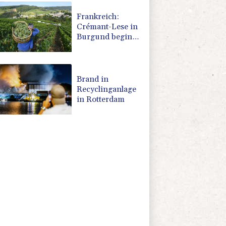
sie
Frankreich:
Crémant-Lese in
Burgund beginnt
wegen
Hitzewellen so
früh wie nie
Brand in
Recyclinganlage
in Rotterdam