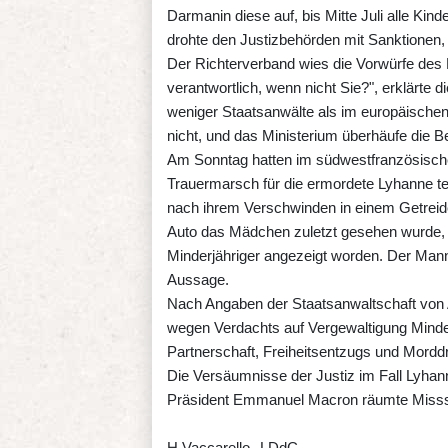
Darmanin diese auf, bis Mitte Juli alle Kin
drohte den Justizbehörden mit Sanktionen, 
Der Richterverband wies die Vorwürfe des 
verantwortlich, wenn nicht Sie?", erklärte
weniger Staatsanwälte als im europäischen D
nicht, und das Ministerium überhäufe die 
Am Sonntag hatten im südwestfranzösisc
Trauermarsch für die ermordete Lyhanne te
nach ihrem Verschwinden in einem Getreid
Auto das Mädchen zuletzt gesehen wurde, 
Minderjähriger angezeigt worden. Der Mann
Aussage.
Nach Angaben der Staatsanwaltschaft von
wegen Verdachts auf Vergewaltigung Minde
Partnerschaft, Freiheitsentzugs und Mor
Die Versäumnisse der Justiz im Fall Lyha
Präsident Emmanuel Macron räumte Missst
H.Vaccarello--LDdC