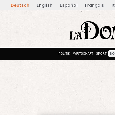
Deutsch
English
Español
Français
I
POLITIK
WIRTSCHAFT
SPORT
BO