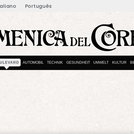
taliano
Português
ULEVARD
AUTOMOBIL
TECHNIK
GESUNDHEIT
UMWELT
KULTUR
B