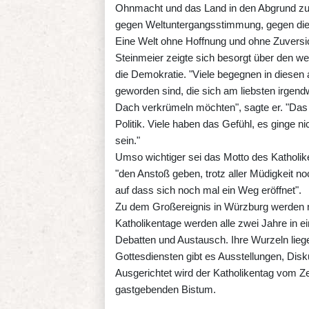
Ohnmacht und das Land in den Abgrund zu 
gegen Weltuntergangsstimmung, gegen die 
Eine Welt ohne Hoffnung und ohne Zuversich
Steinmeier zeigte sich besorgt über den w
die Demokratie. "Viele begegnen in diesen
geworden sind, die sich am liebsten irgend
Dach verkrümeln möchten", sagte er. "Das 
Politik. Viele haben das Gefühl, es ginge 
sein."
Umso wichtiger sei das Motto des Katholike
"den Anstoß geben, trotz aller Müdigkeit no
auf dass sich noch mal ein Weg eröffnet".
Zu dem Großereignis in Würzburg werden n
Katholikentage werden alle zwei Jahre in ei
Debatten und Austausch. Ihre Wurzeln lie
Gottesdiensten gibt es Ausstellungen, Dis
Ausgerichtet wird der Katholikentag vom Z
gastgebenden Bistum.