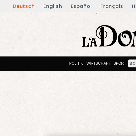
Deutsch
English
Español
Français
I
POLITIK
WIRTSCHAFT
SPORT
BO