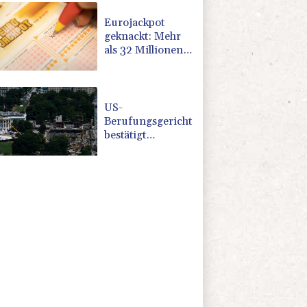
vereidigt
Eurojackpot
geknackt: Mehr
als 32 Millionen
Euro gehen nach
Nordrhein-
Westfalen
US-
Berufungsgericht
bestätigt
Aussetzung von
Trumps
umstrittenen
Ballsaal-Plänen