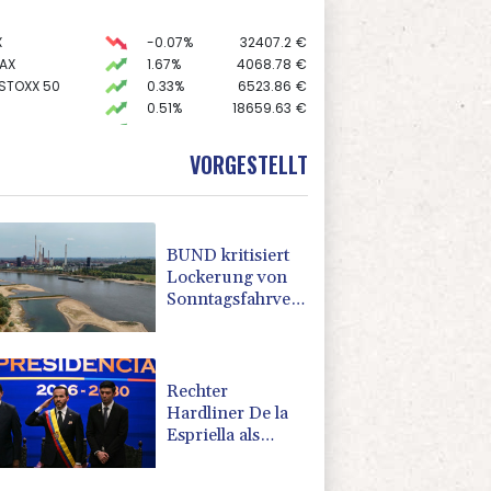
X
-0.07%
32407.2
€
AX
1.67%
4068.78
€
 STOXX 50
0.33%
6523.86
€
0.51%
18659.63
€
0.68%
26319.45
€
preis
2.28%
4399.7
$
VORGESTELLT
USD
0.32%
1.1562
$
BUND kritisiert
Lockerung von
Sonntagsfahrverbot
für Lkw - BDI
begrüßt es
Rechter
Hardliner De la
Espriella als
Kolumbiens
Präsident