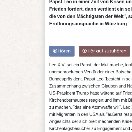
Papst Leo in einer Zeit von Krisen u
Frieden fordert, dann verdient ein sol
die von den Mächtigsten der Welt", s
Eröffnungsansprache in Würzburg.
Hören
Hör auf zuzuhören
Leo XIV. sei ein Papst, der Mut mache, lob
unerschrockenen Verkünder einer Botschaft
Bundespräsident. Papst Leo "besteht in se
Zusammenhang zwischen Glauben und Näc
US-Präsident Trump hatte wütend auf Fri
Kirchenoberhauptes reagiert und ihm mit B
zu machen, "das eine Atomwaffe will". Le
mit Migranten in den USA als "äußerst res
Angesichts der sich breit machenden Krise
Kirchentagsbesucher zu Engagement und Zuv