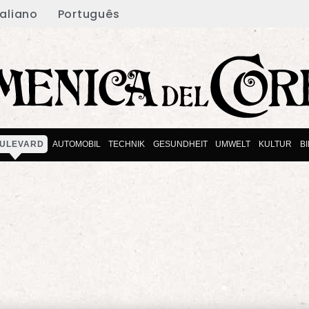
taliano
Português
ULEVARD
AUTOMOBIL
TECHNIK
GESUNDHEIT
UMWELT
KULTUR
B