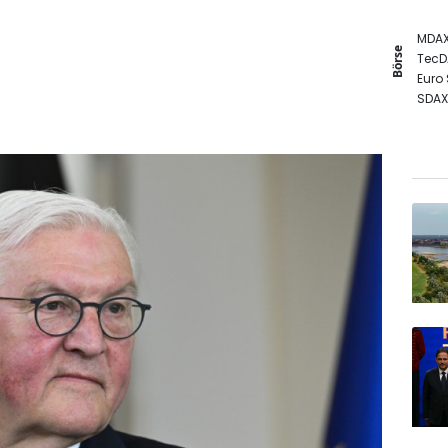
MDA
Börse
TecD
Euro
SDAX
DAX
Gold
EUR/