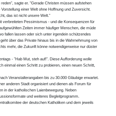
reden", sagte er. "Gerade Christen müssen aufstehen
Vorstellung einer Welt ohne Hoffnung und Zuversicht.
t, das ist nicht unsere Welt."
eit verbreiteten Pessimismus - und die Konsequenzen für
 aufgewühlten Zeiten immer häufiger Menschen, die müde
wo fallen lassen oder sich unter irgendein schützendes
geht über das Private hinaus bis in die Wahrnehmung von
nichts mehr, die Zukunft könne notwendigerweise nur düster
ntags - "Hab Mut, steh auf!". Diese Aufforderung wolle
ch einmal einen Schritt zu probieren, einen neuen Schritt,
ach Veranstalterangaben bis zu 30.000 Gläubige erwartet.
ner anderen Stadt organisiert und dienen als Forum für
gen in der katholischen Laienbewegung. Neben
kussionsformate und weiteres Begleitprogramm.
entralkomitee der deutschen Katholiken und dem jeweils