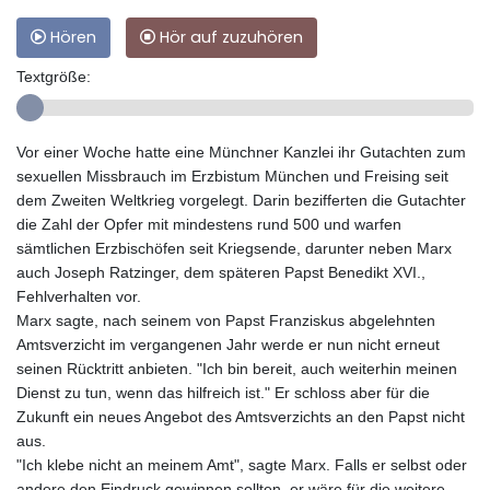
Hören
Hör auf zuzuhören
Textgröße:
Vor einer Woche hatte eine Münchner Kanzlei ihr Gutachten zum
sexuellen Missbrauch im Erzbistum München und Freising seit
dem Zweiten Weltkrieg vorgelegt. Darin bezifferten die Gutachter
die Zahl der Opfer mit mindestens rund 500 und warfen
sämtlichen Erzbischöfen seit Kriegsende, darunter neben Marx
auch Joseph Ratzinger, dem späteren Papst Benedikt XVI.,
Fehlverhalten vor.
Marx sagte, nach seinem von Papst Franziskus abgelehnten
Amtsverzicht im vergangenen Jahr werde er nun nicht erneut
seinen Rücktritt anbieten. "Ich bin bereit, auch weiterhin meinen
Dienst zu tun, wenn das hilfreich ist." Er schloss aber für die
Zukunft ein neues Angebot des Amtsverzichts an den Papst nicht
aus.
"Ich klebe nicht an meinem Amt", sagte Marx. Falls er selbst oder
andere den Eindruck gewinnen sollten, er wäre für die weitere