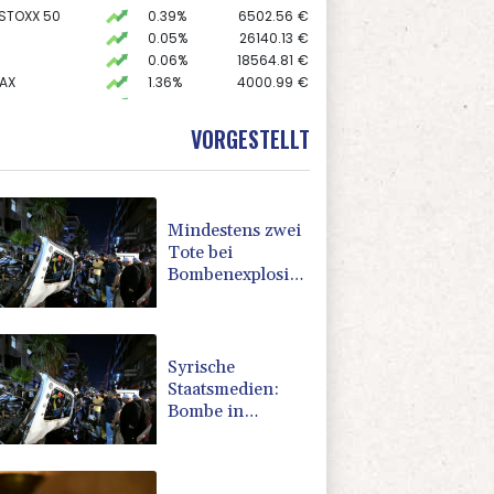
 STOXX 50
0.39%
6502.56
€
0.05%
26140.13
€
0.06%
18564.81
€
AX
1.36%
4000.99
€
X
0.01%
32431.12
€
preis
-0.12%
4300.1
$
VORGESTELLT
USD
-0.26%
1.1525
$
Mindestens zwei
Tote bei
Bombenexplosion
in Kleinbus nahe
Damaskus
Syrische
Staatsmedien:
Bombe in
Kleinbus nahe
Damaskus
explodiert