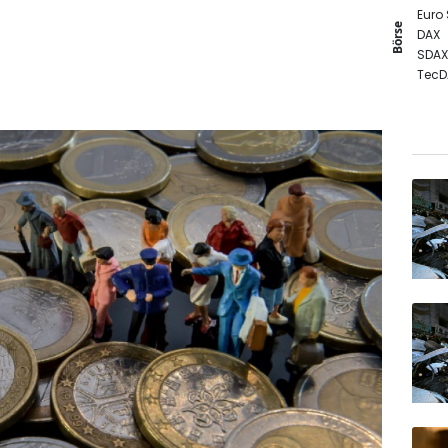
Euro
Börse
DAX
SDAX
TecD
MDA
Gold
EUR/