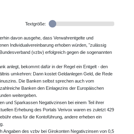
Textgröße:
eiterhin davon ausgehe, dass Verwahrentgelte und
enen Individualvereinbarung erhoben würden, "zulässig
e Bundesverband (vzbv) erfolgreich gegen die sogenannten
ank anlegt, bekommt dafür in der Regel ein Entgelt - den
rhältnis umkehren: Dann kostet Geldanlegen Geld, die Rede
Minuszins. Die Banken selbst sprechen auch vom
s zahlreiche Banken den Einlagezins der Europäischen
unden weitergeben.
en und Sparkassen Negativzinsen bei einem Teil ihrer
ktuellen Erhebung des Portals Verivox waren es zuletzt 429
ebühr etwa für die Kontoführung, andere erheben ein
g.
h Angaben des vzbv bei Girokonten Negativzinsen von 0,5