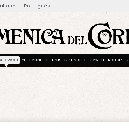
taliano
Português
ULEVARD
AUTOMOBIL
TECHNIK
GESUNDHEIT
UMWELT
KULTUR
B