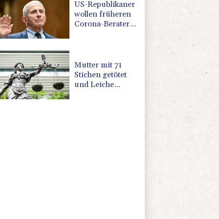
US-Republikaner
wollen früheren
Corona-Berater
Fauci vor Gericht
stellen lassen
Mutter mit 71
Stichen getötet
und Leiche
zerstückelt:
Mann muss in
Psychiatrie