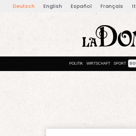
Deutsch
English
Español
Français
I
POLITIK
WIRTSCHAFT
SPORT
BO