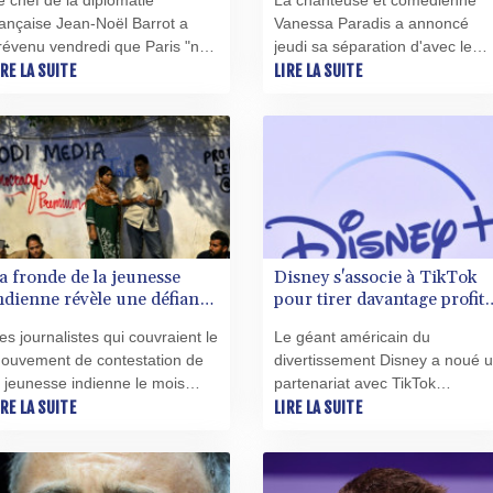
e chef de la diplomatie
La chanteuse et comédienne
révient le chef de la
rançaise Jean-Noël Barrot a
Vanessa Paradis a annoncé
iplomatie
révenu vendredi que Paris "ne
jeudi sa séparation d'avec le
olérera aucune tentative
IRE LA SUITE
réalisateur et romancier Samue
LIRE LA SUITE
'ingérence étrangère" à huit
Benchetrit après quasiment un
ois de la présidentielle, après
décennie de vie commune.
ne nouvelle campagne russe
isant plusieurs candidats
robables à l'élection.
a fronde de la jeunesse
Disney s'associe à TikTok
ndienne révèle une défiance
pour tirer davantage profit
nvers les médias
de ses univers légendaires
es journalistes qui couvraient le
Le géant américain du
raditionnels
ouvement de contestation de
divertissement Disney a noué 
a jeunesse indienne le mois
partenariat avec TikTok
ernier ont été pris à partie,
IRE LA SUITE
autorisant l'utilisation d'extraits
LIRE LA SUITE
oire agressés, par des
de ses films et séries, qui ont
anifestants les accusant de
marqué des générations
outenir le gouvernement, signe
entières, dans les vidéos court