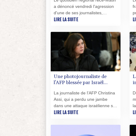
Le quotidien régional Nice-Matin
L
Cagnes-sur-Mer
p
a dénoncé vendredi l'agression
f
d
d'une de ses journalistes,
p
bousculée et projetée au sol par
LIRE LA SUITE
t
L
un élu de la majorité municipale
d
de Cagnes-sur-Mer (RN), dans
m
les Alpes-Maritimes, alors qu'elle
u
couvrait un incendie, selon le
v
directeur adjoint de la rédaction.
p
Une photojournaliste de
L
l'AFP blessée par Israël
i
honorée lors d'une
e
La journaliste de l'AFP Christina
D
cérémonie pour la liberté de
t
Assi, qui a perdu une jambe
m
la presse
dans une attaque israélienne sur
l
le sud du Liban il y a bientôt trois
LIRE LA SUITE
d
L
ans, sera mise à l'honneur lors
v
d'une cérémonie pour la liberté
m
de la presse organisée en
s