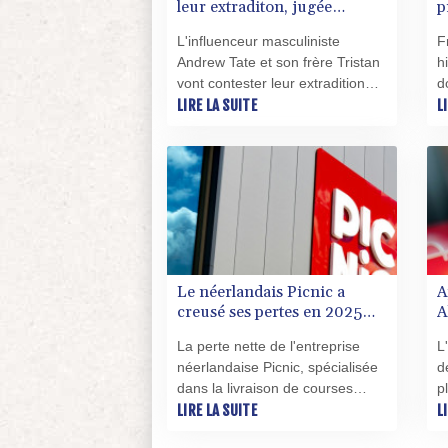
leur extraditon, jugée
p
"motivée politiquement"
j
L'influenceur masculiniste
F
M
Andrew Tate et son frère Tristan
h
vont contester leur extradition
d
vers le Royaume-Uni, où ils sont
LIRE LA SUITE
p
L
poursuivis notamment pour des
5
viols présumés, a annoncé lundi
8
leur avocat, jugeant que leur
m
arrestation aux Etats-Unis était
d
"politiquement motivée".
Le néerlandais Picnic a
A
creusé ses pertes en 2025
A
mais poursuivi son
p
La perte nette de l'entreprise
L
expansion
néerlandaise Picnic, spécialisée
d
dans la livraison de courses
p
alimentaires à domicile, s'est
LIRE LA SUITE
c
L
creusée à 272 millions d'euros
f