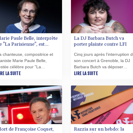
uvert, la défendent en
accord d'une durée de cinq an
nvoquant la "liberté
avec le secteur.
'expression".
arie Paule Belle, interprète
La DJ Barbara Butch va
e "La Parisienne", est
porter plainte contre LFI
écédée
a chanteuse, compositrice et
Cinq jours après l'interruption 
ianiste Marie Paule Belle,
son concert à Grenoble, la DJ
estée célèbre pour "La
Barbara Butch va déposer
arisienne", tube de la chanson
IRE LA SUITE
plusieurs plaintes, notamment
LIRE LA SUITE
rançaise des années 1970, est
pour provocation à la haine et 
écédée samedi à 80 ans, a
la violence, contre La France
nnoncé son attaché de presse
insoumise, parti sous le feu de
 l'AFP.
critiques d'une immense majori
de la classe politique.
ort de Françoise Coquet,
Razzia sur un hebdo: la