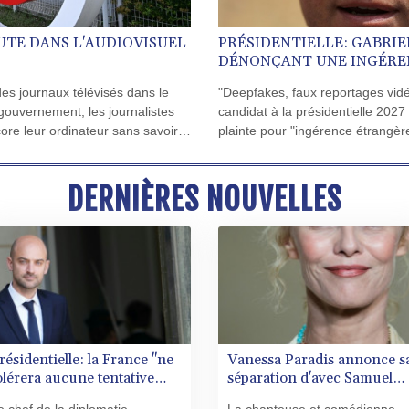
UTE DANS L'AUDIOVISUEL
PRÉSIDENTIELLE: GABRIE
DÉNONÇANT UNE INGÉRE
es journaux télévisés dans le
"Deepfakes, faux reportages vidé
gouvernement, les journalistes
candidat à la présidentielle 2027
core leur ordinateur sans savoir
plainte pour "ingérence étrangè
DERNIÈRES NOUVELLES
résidentielle: la France "ne
Vanessa Paradis annonce s
olérera aucune tentative
séparation d'avec Samuel
'ingérence étrangère",
Benchetrit