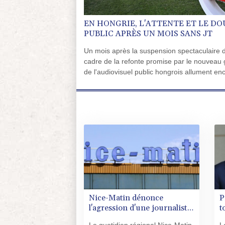
EN HONGRIE, L'ATTENTE ET LE DO
PUBLIC APRÈS UN MOIS SANS JT
Un mois après la suspension spectaculaire d
cadre de la refonte promise par le nouveau 
de l'audiovisuel public hongrois allument en
s'ils auront quelque chose à faire.
Nice-Matin dénonce
P
l'agression d'une journaliste
t
par un élu municipal de
d