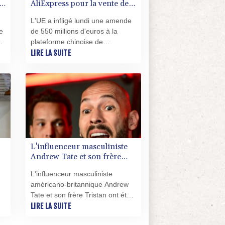
é
AliExpress pour la vente de
l,
produits illégaux
L'UE a infligé lundi une amende
e
de 550 millions d'euros à la
plateforme chinoise de
commerce en ligne AliExpress,
LIRE LA SUITE
rd
filiale du géant Alibaba, pour
l,
avoir permis la vente aux
consommateurs européens de
produits illégaux, dont des jouets
dangereux et des vêtements
contrefaits.
L'influenceur masculiniste
Andrew Tate et son frère
arrêtés aux Etats-Unis
L'influenceur masculiniste
américano-britannique Andrew
Tate et son frère Tristan ont été
arrêtés samedi à Miami, aux
LIRE LA SUITE
Etats-Unis, à la demande du