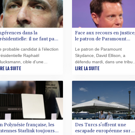
'une défiance croissante envers
publiées sur la plateforme
es médias audiovisuels
asiatique.
raditionnels.
ngérences dans la
Face aux recours en justice
résidentielle: il ne faut pas
le patron de Paramount
voir "la main qui tremble"
défend le rachat de Warner
e probable candidat à l'élection
Le patron de Paramount
ace à TikTok et X, exhorte
résidentielle Raphaël
Skydance, David Ellison, a
lucksmann
lucksmann, cible d'une
défendu mardi, dans une tribu
ampagne de désinformation
IRE LA SUITE
publiée par le New York Times,
LIRE LA SUITE
'origine russe, a appelé
le rachat du studio concurrent
ercredi les autorités françaises
Warner Bros. Discovery, jugean
t européennes à ne pas avoir
que les oppositions à l'opératio
la main qui tremble" face à ces
étaient d'ordre politique.
ngérences étrangères.
n Polynésie française, les
Des Turcs s'offrent une
ntennes Starlink toujours
escapade européenne sur