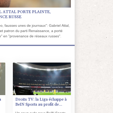
L ATTAL PORTE PLAINTE,
NCE RUSSE
o, fausses unes de journaux": Gabriel Attal,
 et patron du parti Renaissance, a porté
re" en "provenance de réseaux russes".
a
Droits TV: la Liga échappe à
BeIN Sports au profit de
DAZN et Disney+