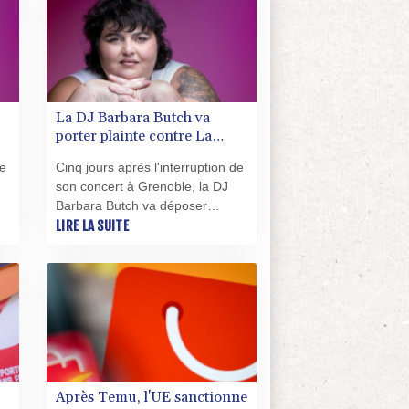
s
à l'origine de nombreux super-
héros Marvel.
La DJ Barbara Butch va
porter plainte contre La
France insoumise
de
Cinq jours après l'interruption de
son concert à Grenoble, la DJ
Barbara Butch va déposer
plusieurs plaintes jeudi,
LIRE LA SUITE
à
notamment pour provocation à la
haine et à la violence, contre La
s
France insoumise, déjà sous le
té
feu des critiques d'une immense
majorité de la classe politique.
Après Temu, l'UE sanctionne