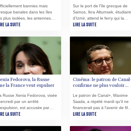
nterdites... mais très
des îles grecques
fficiellement bannies mais
Sur le port de l'île grecque de
tilisées
resque banales dans les îles
Samos, Ikra Altumsek, étudiant
es plus isolées, les antennes
d'Izmir, attend le ferry qui la
tarlink se multiplient en
IRE LA SUITE
ramènera sur la côte juste en
LIRE LA SUITE
olynésie française, malgré un
face, en Turquie, après son
ouvernement local qui redoute
premier voyage à l'étranger.
une catastrophe économique et
ociale" pour ses opérateurs
élécoms locaux en cas de
ibéralisation non maîtrisée.
enia Fedorova, la Russe
Cinéma: le patron de Canal
ue la France veut expulser
confirme ne plus vouloir
financer des films dont les
a Russe Xenia Fedorova, visée
Le patron de Canal+, Maxime
initiateurs portent
ercredi par un arrêté
Saada, a répété mardi qu'il ne
"préjudice" à son groupe
'expulsion, est accusée par
financerait pas à l'avenir de fil
'Etat français d'être la voix du
IRE LA SUITE
dont les initiateurs portent
LIRE LA SUITE
remlin. Mais les médias du
"préjudice à l'image" de son
roupe Bolloré, où elle a micro
groupe, au lendemain d'un