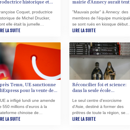
roductrice historique et
mairie d'Annecy aurait tent
umelle professionnelle de
d'étouffer une affaire de vio
rançoise Coquet, productrice
"Mauvais polar" à Annecy: des
ichel Drucker
selon RSF
istorique de Michel Drucker,
membres de l'équipe municipal
ont elle était la jumelle
se sont rués en kiosque début
rofessionnelle depuis plus de
IRE LA SUITE
juin pour acheter des centaines
LIRE LA SUITE
0 ans, est morte lundi à Paris à
de numéros de l'Essor Savoya
3 ans des suites d'une "longue
afin d'étouffer une affaire de vio
aladie", a appris l'AFP auprès
accusent lundi Reporters sans
e son entourage.
frontières (RSF) et
l'hebdomadaire régional.
près Temu, UE sanctionne
Réconcilier foi et science:
liExpress pour la vente de
dans la seule école
roduits illégaux
d'exorcisme d'Asie
'UE a infligé lundi une amende
Le seul centre d'exorcisme
e 550 millions d'euros à la
d'Asie, destiné à former des
lateforme chinoise de
prêtres de toute la région, se
ommerce en ligne AliExpress,
IRE LA SUITE
trouve à deux pas d'une artère
LIRE LA SUITE
iliale du géant Alibaba, pour
très fréquentée du centre de