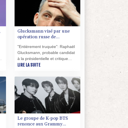
développeurs afin de les
convaincre d'intégrer du code
malveillant.
,
Glucksmann visé par une
opération russe de
"déstabilisation" à huit mois
"Entièrement truquée": Raphaël
de la présidentielle
Glucksmann, probable candidat
ne
à la présidentielle et critique
virulent de Vladimir Poutine, a
LIRE LA SUITE
été la cible d'une opération russe
t
de "déstabilisation" impliquant sa
n
compagne la journaliste Léa
Salamé et le journaliste Edwy
Plenel.
Le groupe de K-pop BTS
renonce aux Grammy