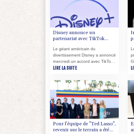
novembre à New York.
d
l
t
Disney annonce un
I
partenariat avec TikTok
p
autorisant l'utilisation
a
Le géant américain du
L
d'extraits de ses films
f
divertissement Disney a annoncé
p
G
mercredi un accord avec TikTok
G
pour autoriser l'utilisation
LIRE LA SUITE
c
L
d'extraits de ses films et séries
d
dans les vidéos courtes publiées
m
sur la plateforme asiatique.
e
"
i
Pour l'équipe de "Ted Lasso",
E
revenir sur le terrain a été
a