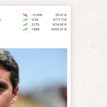
-0.09%
1111.47
€
0
0.3%
5777.71
€
0.17%
8714.93
€
1.99%
14320.37
€
X
0.3%
2025.99
kr
0
-0.46%
9181.38
€
C
-0.41%
1416.23
€
K
1.64%
4392.86
€
0.08%
4329.06
€