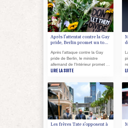
également fait intrusion sur
o
d'autres plateformes, selon le
i
créateur de ChatGPT.
d
Après l'attentat contre la Gay
M
pride, Berlin promet un tour
d
de vis sécuritaire
d
Après l'attaque contre la Gay
L
pride de Berlin, le ministre
p
allemand de l'Intérieur promet un
r
tour de vis sécuritaire, sur fond
LIRE LA SUITE
P
L
de polémique sur la remise en
f
liberté du suspect, un islamiste
d
radicalisé, mort entretemps.
a
à
Les frères Tate s'opposent à
M