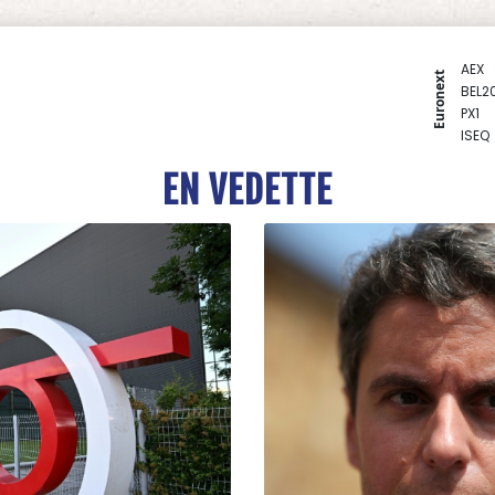
AEX
Euronext
BEL2
PX1
ISEQ
OSEB
EN VEDETTE
PSI2
ENTE
BIOT
N150