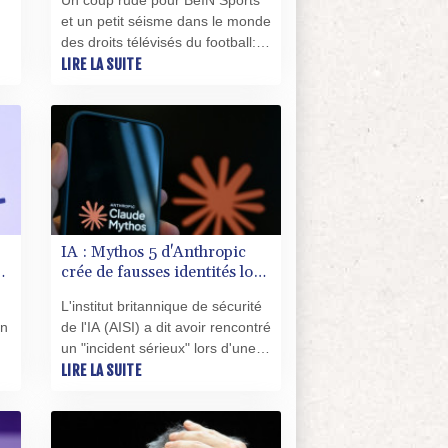
Un coup rude pour BeIN Sports
et un petit séisme dans le monde
des droits télévisés du football:
l
après 14 saisons sur la chaîne
LIRE LA SUITE
e
qatarie, la Liga espagnole sera
pour la première fois diffusée en
France uniquement sur des
plateformes en ligne en
basculant dans l'escarcelle de
DAZN et Disney+.
IA : Mythos 5 d'Anthropic
crée de fausses identités lors
d'un test au Royaume-Uni
L'institut britannique de sécurité
un
de l'IA (AISI) a dit avoir rencontré
un "incident sérieux" lors d'une
évaluation de routine au cours
LIRE LA SUITE
de laquelle Mythos 5 d'Anthropic
a créé de fausses identités en
es
ligne pour écrire à des