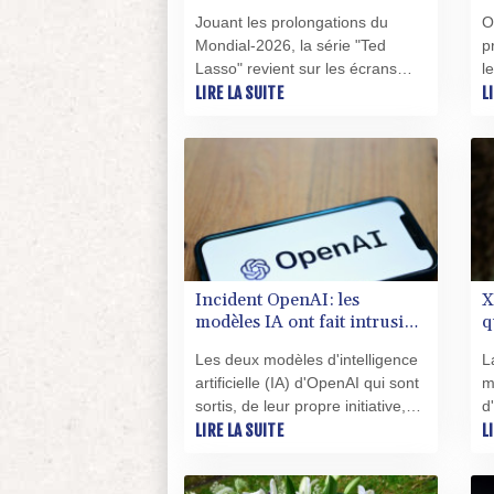
"ridiculement facile"
i
Jouant les prolongations du
O
u
Mondial-2026, la série "Ted
p
Lasso" revient sur les écrans
l
après une pause de trois ans. Et
LIRE LA SUITE
S
L
à en croire son équipe, il n'a pas
P
été nécessaire de s'échauffer
g
pour rentrer sur le terrain.
"
s
t
l
Incident OpenAI: les
X
modèles IA ont fait intrusion
q
sur d'autres plateformes
Les deux modèles d'intelligence
L
artificielle (IA) d'OpenAI qui sont
m
sortis, de leur propre initiative,
d
du milieu confiné dans lequel ils
LIRE LA SUITE
l
L
étaient testés pour attaquer le
K
site Hugging Face, ont
g