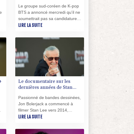
Awards après l'introduction
Le groupe sud-coréen de K-pop
d'une nouvelle catégorie
e
BTS a annoncé mercredi qu'il ne
soumettrait pas sa candidature
aux Grammy Awards 2027, en
LIRE LA SUITE
raison de l'introduction de
nouvelles catégories par
l'association organisatrice, dont
une spécifiquement consacrée à
la pop asiatique.
+
Le documentaire sur les
dernières années de Stan
Lee dérange, selon son
Passionné de bandes dessinées,
auteur
Jon Bolerjack a commencé à
ms
filmer Stan Lee vers 2014,
lorsqu'il avait plus de 90 ans,
LIRE LA SUITE
dans le but de retracer une
journée dans la vie de la légende