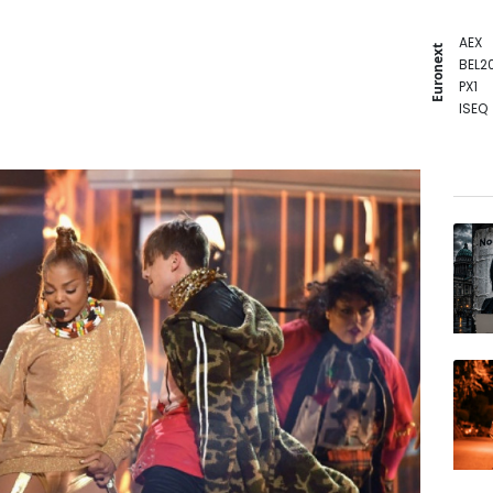
AEX
Euronext
BEL2
PX1
ISEQ
OSEB
PSI2
ENTE
BIOT
N150