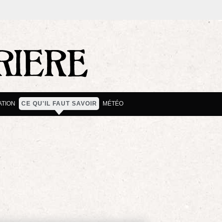
TION
CE QU'IL FAUT SAVOIR
MÉTÉO