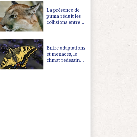
identifiés dans le
sud de
La présence de
l'Hexagone
puma réduit les
collisions entre
cerfs et voitures
(étude)
Entre adaptations
et menaces, le
climat redessine
les territoires des
papillons