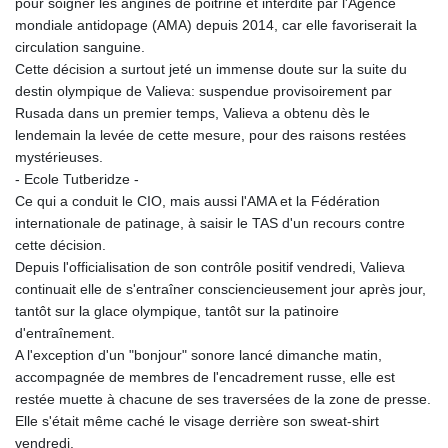
pour soigner les angines de poitrine et interdite par l'Agence
mondiale antidopage (AMA) depuis 2014, car elle favoriserait la
circulation sanguine.
Cette décision a surtout jeté un immense doute sur la suite du
destin olympique de Valieva: suspendue provisoirement par
Rusada dans un premier temps, Valieva a obtenu dès le
lendemain la levée de cette mesure, pour des raisons restées
mystérieuses.
- Ecole Tutberidze -
Ce qui a conduit le CIO, mais aussi l'AMA et la Fédération
internationale de patinage, à saisir le TAS d'un recours contre
cette décision.
Depuis l'officialisation de son contrôle positif vendredi, Valieva
continuait elle de s'entraîner consciencieusement jour après jour,
tantôt sur la glace olympique, tantôt sur la patinoire
d'entraînement.
A l'exception d'un "bonjour" sonore lancé dimanche matin,
accompagnée de membres de l'encadrement russe, elle est
restée muette à chacune de ses traversées de la zone de presse.
Elle s'était même caché le visage derrière son sweat-shirt
vendredi.