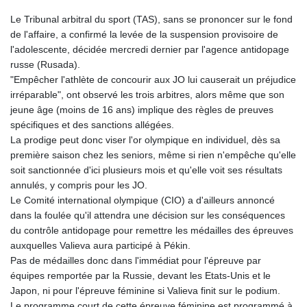
Le Tribunal arbitral du sport (TAS), sans se prononcer sur le fond
de l'affaire, a confirmé la levée de la suspension provisoire de
l'adolescente, décidée mercredi dernier par l'agence antidopage
russe (Rusada).
"Empêcher l'athlète de concourir aux JO lui causerait un préjudice
irréparable", ont observé les trois arbitres, alors même que son
jeune âge (moins de 16 ans) implique des règles de preuves
spécifiques et des sanctions allégées.
La prodige peut donc viser l'or olympique en individuel, dès sa
première saison chez les seniors, même si rien n'empêche qu'elle
soit sanctionnée d'ici plusieurs mois et qu'elle voit ses résultats
annulés, y compris pour les JO.
Le Comité international olympique (CIO) a d'ailleurs annoncé
dans la foulée qu'il attendra une décision sur les conséquences
du contrôle antidopage pour remettre les médailles des épreuves
auxquelles Valieva aura participé à Pékin.
Pas de médailles donc dans l'immédiat pour l'épreuve par
équipes remportée par la Russie, devant les Etats-Unis et le
Japon, ni pour l'épreuve féminine si Valieva finit sur le podium.
Le programme court de cette épreuve féminine est programmé à