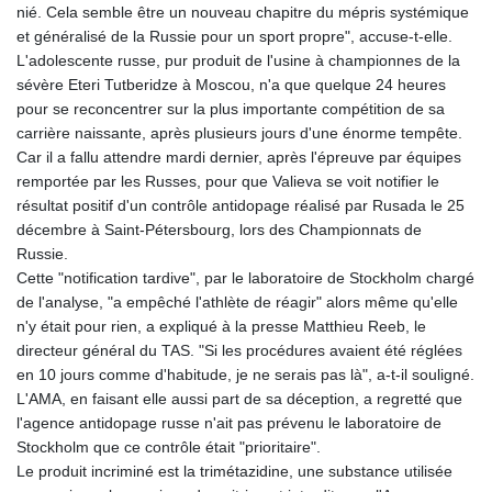
nié. Cela semble être un nouveau chapitre du mépris systémique
et généralisé de la Russie pour un sport propre", accuse-t-elle.
L'adolescente russe, pur produit de l'usine à championnes de la
sévère Eteri Tutberidze à Moscou, n'a que quelque 24 heures
pour se reconcentrer sur la plus importante compétition de sa
carrière naissante, après plusieurs jours d'une énorme tempête.
Car il a fallu attendre mardi dernier, après l'épreuve par équipes
remportée par les Russes, pour que Valieva se voit notifier le
résultat positif d'un contrôle antidopage réalisé par Rusada le 25
décembre à Saint-Pétersbourg, lors des Championnats de
Russie.
Cette "notification tardive", par le laboratoire de Stockholm chargé
de l'analyse, "a empêché l'athlète de réagir" alors même qu'elle
n'y était pour rien, a expliqué à la presse Matthieu Reeb, le
directeur général du TAS. "Si les procédures avaient été réglées
en 10 jours comme d'habitude, je ne serais pas là", a-t-il souligné.
L'AMA, en faisant elle aussi part de sa déception, a regretté que
l'agence antidopage russe n'ait pas prévenu le laboratoire de
Stockholm que ce contrôle était "prioritaire".
Le produit incriminé est la trimétazidine, une substance utilisée