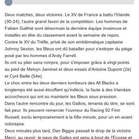
Deux matches, deux victoires. Le XV de France a battu l'Irlande
(30-24), l'autre grand favori de la compétition. Les hommes de
Fabien Galthié sont désormais la dernière équipe invaincue et
installés en tête du classement avant la semaine de repos.
Contre le XV du Trèfle, privé de son emblématique capitaine
Johnny Sexton, les Bleus ont dû batailler pour s'extirper du piège
posé par les hommes d'Andy Farrell.
Ils ont su plier sans rompre, pour s'imposer grâce à vingt points
au pied de Melvyn Jaminet et deux essais d'Antoine Dupont (2e)
et Cyril Baille (54e).
Le choc entre les deux derniers tombeurs des All Blacks a
longtemps été aussi étouffant qu'indécis, la faute à des Irlandais
accrocheurs qui ont su maintenir les Bleus sous pression.
Dans l'autre rencontre du jour, les Gallois, tenants du titre, se sont
fait peur. Ils peuvent remercier l'ouvreur du Racing 92 Finn
Russell, exclu temporairement à la 68e minute, pour un en-avant
volontaire.
Deux minutes plus tard, Dan Biggar passait le drop de la victoire.
Merci, au revoir: le pays de Galles est venu à bout de l'Ecosse et