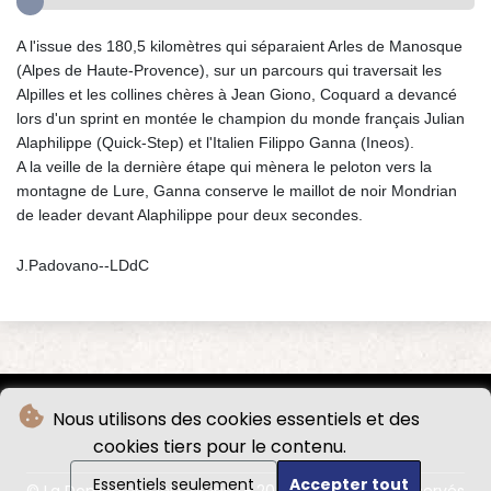
A l'issue des 180,5 kilomètres qui séparaient Arles de Manosque
(Alpes de Haute-Provence), sur un parcours qui traversait les
Alpilles et les collines chères à Jean Giono, Coquard a devancé
lors d'un sprint en montée le champion du monde français Julian
Alaphilippe (Quick-Step) et l'Italien Filippo Ganna (Ineos).
A la veille de la dernière étape qui mènera le peloton vers la
montagne de Lure, Ganna conserve le maillot de noir Mondrian
de leader devant Alaphilippe pour deux secondes.
J.Padovano--LDdC
Nous utilisons des cookies essentiels et des
cookies tiers pour le contenu.
Essentiels seulement
Accepter tout
© La Domenica Del Corriere - 2026 - Tous droits réservés