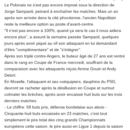
Le Polonais ne s'est pas encore imposé sous la direction de
Jorge Sampaoli, peinant à enchaîner les matches. Mais un an
après son arrivée dans la cité phocéenne, l'ancien Napolitain
reste la meilleure option au poste d'avant-centre.
"Il n'est pas encore à 100%, quand ça sera le cas il nous aidera
encore plus", a assuré la semaine passée Sampaoli, quelques
jours après avoir piqué au vif son attaquant en lui demandant
d'être "complémentaire" et de "s'intégrer".
Après son triplé contre Angers, le buteur âgé de 27 ans est rentré
dans le rang en Coupe de France mercredi, souffrant de la
comparaison avec les attaquants niçois Amine Gouiri et Andy
Delort.
En Moselle, l'attaquant et ses coéquipiers, dauphins du PSG,
devront se racheter après la désillusion en Coupe et surtout
colmater les brèches, après avoir encaissé huit buts sur les trois
derniers matches.
- Le chiffre: 58 buts pris, défense bordelaise aux abois -
Cinquante-huit buts encaissés en 23 matches, c'est tout
simplement le pire total des cinq grands Championnats
européens cette saison, le pire aussi en Ligue 1 depuis la saison