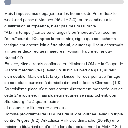
Mais l'impuissance dégagée par les hommes de Peter Bosz le
week-end passé à Monaco (défaite 2-0), autre candidat à la
qualification européenne, n'est pas très rassurante.
"A la mi-temps, j'aurais pu changer 8 ou 9 joueurs", a reconnu
l'entraîneur de l'OL après la rencontre, signe que son schéma
tactique est encore loin d'être abouti, d'autant qu'il faut désormais
y intégrer deux recrues majeures, Romain Faivre et Tanguy
Ndombélé.
En face, Nice a repris confiance en éliminant l'OM de la Coupe de
France mercredi (4-1), avec un Justin Kluivert de gala, auteur
d'un doublé. Mais en L1, le Gym laisse filer des points, à l'image
de sa défaite surprise à domicile dimanche face à Clermont (1-0).
Sa troisième place n'est pas encore directement menacée lors de
cette 24e journée, mais plusieurs écuries se rapprochent, dont
Strasbourg, 4e à quatre points.
- Le joueur: Milik, encore attendu -
Homme providentiel de l'OM lors de la 23e journée, avec un triplé
contre Angers (5-2), Arkadiusz Milik vise dimanche (20h45) une
troisième titularisation d'affilée lors du déplacement à Metz (18e).