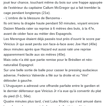
joué leur chance, touchant même du bois sur une frappe appuyée
de l'extérieur du capitaine Callum McGregor qui a fait trembler la
cage pendant longtemps (21e).
- L'ombre de la blessure de Benzema -
Ils ont tenu la dragée haute pendant 50 minutes, voyant encore
Daizen Maeda rater sa reprise à 6 mètres des buts, à la 47e,
avant de céder face au métier des Espagnols.
Les Merengue étaient déjà passés tout près d'ouvrir le score par
Vinicius Jr qui avait perdu son face-à-face avec Joe Hart (40e)
deux minutes après que Hazard eut aussi raté une reprise
apparemment facile aux six mètres (40e).
Mais cela n'a été que partie remise pour le Brésilien et néo-
naturalisé Espagnol.
Sur une belle sortie de balle pour casser le pressing audacieux
adverse, Federico Valverde a filé sur la droite et vu "Vini"
débouler à gauche.
L'Uruguayen a adressé une offrande parfaite entre le gardien et
le dernier défenseur que Vinicius Jr n'a eue qu'à convertir du plat
du pied (0-1, 56e).
Quatre minutes plus tard, c'est Luka Modric qui s'est amusé dans