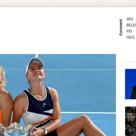
AEX
Euronext
BEL2
PX1
ISEQ
OSEB
PSI2
ENTE
BIOT
N150