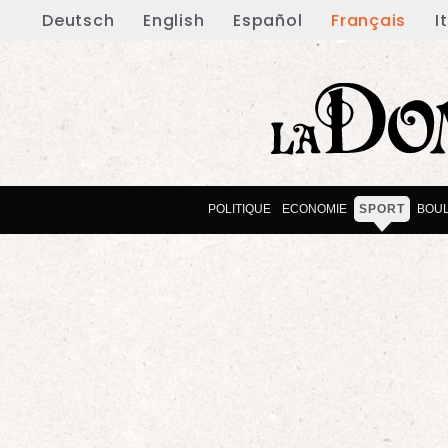
Deutsch
English
Español
Français
I
POLITIQUE
ECONOMIE
SPORT
BOU