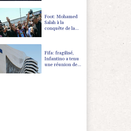
tremplin à 3 m
Foot: Mohamed
Salah à la
conquête de la
Turquie
Fifa: fragilisé,
Infantino a tenu
une réunion de
crise au Maroc