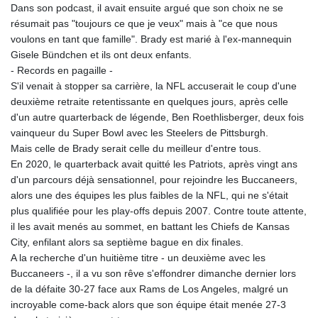
Dans son podcast, il avait ensuite argué que son choix ne se
résumait pas "toujours ce que je veux" mais à "ce que nous
voulons en tant que famille". Brady est marié à l'ex-mannequin
Gisele Bündchen et ils ont deux enfants.
- Records en pagaille -
S'il venait à stopper sa carrière, la NFL accuserait le coup d'une
deuxième retraite retentissante en quelques jours, après celle
d'un autre quarterback de légende, Ben Roethlisberger, deux fois
vainqueur du Super Bowl avec les Steelers de Pittsburgh.
Mais celle de Brady serait celle du meilleur d'entre tous.
En 2020, le quarterback avait quitté les Patriots, après vingt ans
d'un parcours déjà sensationnel, pour rejoindre les Buccaneers,
alors une des équipes les plus faibles de la NFL, qui ne s'était
plus qualifiée pour les play-offs depuis 2007. Contre toute attente,
il les avait menés au sommet, en battant les Chiefs de Kansas
City, enfilant alors sa septième bague en dix finales.
A la recherche d'un huitième titre - un deuxième avec les
Buccaneers -, il a vu son rêve s'effondrer dimanche dernier lors
de la défaite 30-27 face aux Rams de Los Angeles, malgré un
incroyable come-back alors que son équipe était menée 27-3