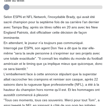
Taille du texte:
Selon ESPN et NFL Network, l'inoxydable Brady, qui avait été
sacré champion pour la septième fois de sa carrière l'an dernier
avec Tampa Bay, après six titres raflés en 20 ans avec les New
England Patriots, doit officialiser cette décision de façon
imminente.
En attendant, le joueur n'a toujours pas communiqué.
Interrogé par ESPN, son agent Don Yee a dit que la star elle-
même "sera la seule personne à s'exprimer sur ses projets avec
une totale exactitude". "Il connaît les réalités du monde du football
américain et le timing que ça implique mieux que quiconque, donc
ce sera bientôt."
L'emballement face à cette annonce stipulant que la superstar
allait raccrocher les crampons et remiser son casque, après 22
saisons dans la rugueuse ligue professionnelle (NFL), a été à la
hauteur du champion hors norme qu'il est. Et les hommages ont
aussitôt commencé à pleuvoir.
"Tous ces moments, tous ces souvenirs. Merci pour tout Tom", a
ainsi tweeté la NFL en joignant à côté de son nom les initiales