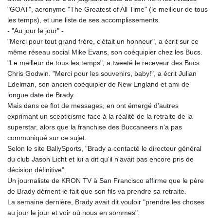
"GOAT", acronyme "The Greatest of All Time" (le meilleur de tous
les temps), et une liste de ses accomplissements.
- "Au jour le jour" -
"Merci pour tout grand frère, c'était un honneur", a écrit sur ce
même réseau social Mike Evans, son coéquipier chez les Bucs.
"Le meilleur de tous les temps", a tweeté le receveur des Bucs
Chris Godwin. "Merci pour les souvenirs, baby!", a écrit Julian
Edelman, son ancien coéquipier de New England et ami de
longue date de Brady.
Mais dans ce flot de messages, en ont émergé d'autres
exprimant un scepticisme face à la réalité de la retraite de la
superstar, alors que la franchise des Buccaneers n'a pas
communiqué sur ce sujet.
Selon le site BallySports, "Brady a contacté le directeur général
du club Jason Licht et lui a dit qu'il n'avait pas encore pris de
décision définitive".
Un journaliste de KRON TV à San Francisco affirme que le père
de Brady dément le fait que son fils va prendre sa retraite.
La semaine dernière, Brady avait dit vouloir "prendre les choses
au jour le jour et voir où nous en sommes".