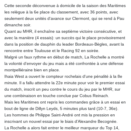
Cette seconde déconvenue à domicile de la saison des Maritimes
les relègue à la 6e place du classement, avec 36 points, avec
seulement deux unités d'avance sur Clermont, qui se rend à Pau
dimanche soir.
Quant au MHR, il enchaîne sa septième victoire consécutive, et
avec la manière (4 essais): un succès qui le place provisoirement
dans la position de dauphin du leader Bordeaux-Bègles, avant la
rencontre entre Toulouse et le Racing 92 en soirée.
Malgré un faux rythme en début de match, La Rochelle a montré
la volonté d'envoyer du jeu mais a été confrontée à une défense
montpelliéraine bien en place.
Ihaia West a ouvert le compteur rochelais d'une pénalité à la 8e
minute. Il a fallu attendre la 22e minute pour voir le premier essai
du match, inscrit un peu contre le cours du jeu par le MHR, sur
une combinaison en touche conclue par Cobus Reinach.
Mais les Maritimes ont repris les commandes grâce à un essai en
bout de ligne de Dillyn Leyds, 5 minutes plus tard (10-7, 36e).
Les hommes de Philippe Saint-André ont mis la pression en
inscrivant un nouvel essai par le biais d'Alexandre Becognée.
La Rochelle a alors fait entrer le meilleur marqueur du Top 14,