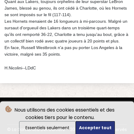
Quant aux Lakers, toujours orphelins de leur superstar LeBron
James, blessé au genou, ils ont cédé à Charlotte, où les Hornets
se sont imposés sur le fil (117-114).
Les Hornets menaient de 16 longueurs à mi-parcours. Malgré un
sursaut d'orgueuil des Lakers dans un troisième quart-temps
qu'ils ont remporté 36-22, Charlotte a tenu jusqu'au bout, grâce à
un collectif bien rodé avec quatre joueurs à 20 points et plus.
En face, Russell Westbrook n'a pas pu porter Los Angeles à la
victoire, malgré ses 35 points.
H.Nicolini--LDdC
Nous utilisons des cookies essentiels et des
cookies tiers pour le contenu.
Essentiels seulement
Accepter tout
© La Domenica Del Corriere - 2026 - Tous droits réservés