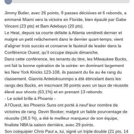
Jimmy Butler, avec 26 points, 9 passes décisives et 6 rebonds, a
emmené Miami vers la victoire en Floride, bien épaulé par Gabe
Vincent (23 pts) et Bam Adebayo (20 pts).
Le Heat, depuis sa courte défaite à Atlanta vendredi dernier et
malgré un petit relâchement dans le dernier quart-temps, vient
d'aligner trois succès et conserve le fauteuil de leader dans la
Conférence Ouest, qu'il occupe depuis dimanche.
Dans cette conférence, les tenants du titre, les Milwaukee Bucks,
ont fait la bonne opération de la soirée: en dominant largement
les New York Knicks 123-108, ils passent du 6e au 4e rang du
classement. Giannis Antetokounmpo a été étincelant dans les
rangs des Bucks, en inscrivant 38 points avec un taux de réussite
élevé aux shoots (63,1%) et en prenant 13 rebonds.
- Le soleil brille à Phoenix -
A l'Ouest, les Phoenix Suns ont porté à neuf leur nombre de
victoires de rang. Devin Booker, malgré un faible pourcentage de
réussite (38,5 %), a été le meilleur marqueur de son équipe,
finaliste NBA la saison dernière, avec 29 points.
Son coéquipier Chris Paul a, lui, signé un triple double (21 pts, 14