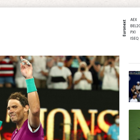
AEX
Euronext
BEL2
PX1
ISEQ
OSEB
PSI2
ENTE
BIOT
N150