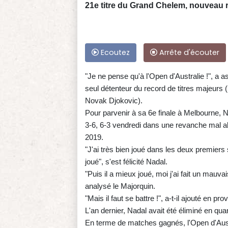
21e titre du Grand Chelem, nouveau 
Ecoutez
Arrête d'écouter
"Je ne pense qu'à l'Open d'Australie !", a 
seul détenteur du record de titres majeurs
Novak Djokovic).
Pour parvenir à sa 6e finale à Melbourne, Nad
3-6, 6-3 vendredi dans une revanche mal a
2019.
"J'ai très bien joué dans les deux premiers 
joué", s'est félicité Nadal.
"Puis il a mieux joué, moi j'ai fait un mauva
analysé le Majorquin.
"Mais il faut se battre !", a-t-il ajouté en p
L'an dernier, Nadal avait été éliminé en qu
En terme de matches gagnés, l'Open d'Austr