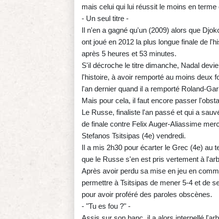
mais celui qui lui réussit le moins en terme 
- Un seul titre -
Il n'en a gagné qu'un (2009) alors que Djok
ont joué en 2012 la plus longue finale de l
après 5 heures et 53 minutes.
S'il décroche le titre dimanche, Nadal devi
l'histoire, à avoir remporté au moins deux 
l'an dernier quand il a remporté Roland-Garr
Mais pour cela, il faut encore passer l'obs
Le Russe, finaliste l'an passé et qui a sa
de finale contre Felix Auger-Aliassime merc
Stefanos Tsitsipas (4e) vendredi.
Il a mis 2h30 pour écarter le Grec (4e) au 
que le Russe s'en est pris vertement à l'ar
Après avoir perdu sa mise en jeu en commet
permettre à Tsitsipas de mener 5-4 et de se
pour avoir proféré des paroles obscènes.
- "Tu es fou ?" -
Assis sur son banc, il a alors interpellé l'ar