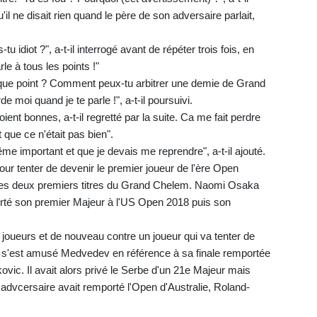
'il ne disait rien quand le père de son adversaire parlait,
u idiot ?", a-t-il interrogé avant de répéter trois fois, en
le à tous les points !"
que point ? Comment peux-tu arbitrer une demie de Grand
moi quand je te parle !", a-t-il poursuivi.
nt bonnes, a-t-il regretté par la suite. Ca me fait perdre
t que ce n'était pas bien".
me important et que je devais me reprendre", a-t-il ajouté.
l pour tenter de devenir le premier joueur de l'ère Open
ses deux premiers titres du Grand Chelem. Naomi Osaka
porté son premier Majeur à l'US Open 2018 puis son
s joueurs et de nouveau contre un joueur qui va tenter de
 s'est amusé Medvedev en référence à sa finale remportée
vic. Il avait alors privé le Serbe d'un 21e Majeur mais
dvcersaire avait remporté l'Open d'Australie, Roland-