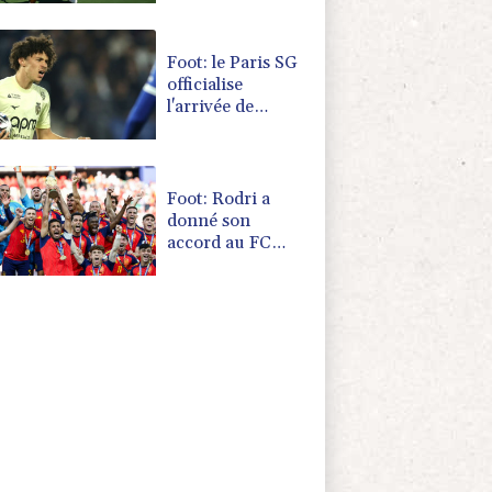
finale
Foot: le Paris SG
officialise
l'arrivée de
Maghnès
Akliouche en
provenance de
Monaco
Foot: Rodri a
donné son
accord au FC
Barcelone pour
négocier avec
Manchester City