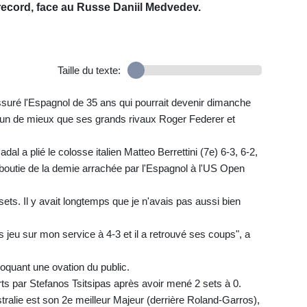
record, face au Russe Daniil Medvedev.
Taille du texte:
assuré l'Espagnol de 35 ans qui pourrait devenir dimanche
 (un de mieux que ses grands rivaux Roger Federer et
al a plié le colosse italien Matteo Berrettini (7e) 6-3, 6-2,
boutie de la demie arrachée par l'Espagnol à l'US Open
sets. Il y avait longtemps que je n'avais pas aussi bien
is jeu sur mon service à 4-3 et il a retrouvé ses coups", a
rovoquant une ovation du public.
arts par Stefanos Tsitsipas après avoir mené 2 sets à 0.
alie est son 2e meilleur Majeur (derrière Roland-Garros),