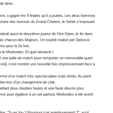
de titres.
ovic a gagné les 9 finales qu'il a jouées. Les deux hommes
'histoire des tournois du Grand Chelem, le Serbe s'imposant
endrait aussi le deuxième joueur de l'ère Open, le 4e dans
fois chacun des Majeurs. Un exploit réalisé par Djokovic
os pour la 2e fois.
tacle Medvedev. Et quel obstacle !
uvé une balle de match pour remporter un mémorable quart
redi, s'est montré une nouvelle fois impressionnant face à
terme d'un match très spectaculaire mais tendu. Au point
bitre lors d'un changement de côté.
tant deux doubles fautes et une faute directe pour
rvir pour égaliser à un set partout, Medvedev a été averti
bitre. "Tu es fou ? Pourquoi (cet avertissement) ?", a-t-il