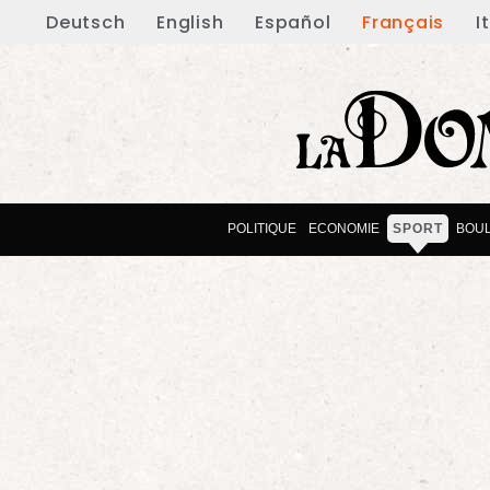
Deutsch
English
Español
Français
I
POLITIQUE
ECONOMIE
SPORT
BOU