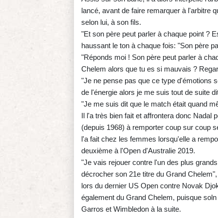
lancé, avant de faire remarquer à l'arbitre qu
selon lui, à son fils.
"Et son père peut parler à chaque point ? Es-t
haussant le ton à chaque fois: "Son père par
"Réponds moi ! Son père peut parler à cha
Chelem alors que tu es si mauvais ? Regarde 
"Je ne pense pas que ce type d'émotions soie
de l'énergie alors je me suis tout de suite di
"Je me suis dit que le match était quand mê
Il l'a très bien fait et affrontera donc Nada
(depuis 1968) à remporter coup sur coup 
l'a fait chez les femmes lorsqu'elle a rem
deuxième à l'Open d'Australie 2019.
"Je vais rejouer contre l'un des plus grand
décrocher son 21e titre du Grand Chelem",
lors du dernier US Open contre Novak Djoko
également du Grand Chelem, puisque soln a
Garros et Wimbledon à la suite.