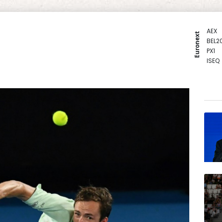
AEX
Euronext
BEL2
PX1
ISEQ
OSEB
PSI2
ENTE
BIOT
N150