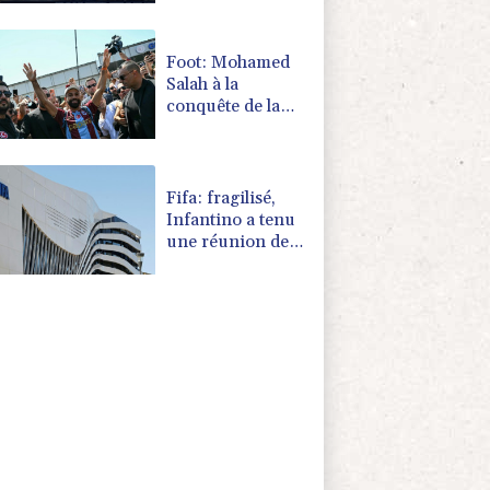
tremplin à 3 m
Foot: Mohamed
Salah à la
conquête de la
Turquie
Fifa: fragilisé,
Infantino a tenu
une réunion de
crise au Maroc