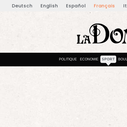
Deutsch
English
Español
Français
I
POLITIQUE
ECONOMIE
SPORT
BOU