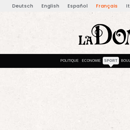
Deutsch
English
Español
Français
I
POLITIQUE
ECONOMIE
SPORT
BOU