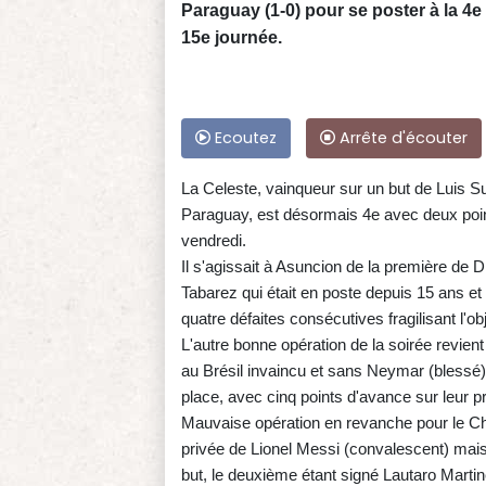
Paraguay (1-0) pour se poster à la 4e 
15e journée.
Ecoutez
Arrête d'écouter
La Celeste, vainqueur sur un but de Luis Su
Paraguay, est désormais 4e avec deux point
vendredi.
Il s'agissait à Asuncion de la première de 
Tabarez qui était en poste depuis 15 ans e
quatre défaites consécutives fragilisant l'obj
L'autre bonne opération de la soirée revient
au Brésil invaincu et sans Neymar (blessé),
place, avec cinq points d'avance sur leur p
Mauvaise opération en revanche pour le Chili,
privée de Lionel Messi (convalescent) mais
but, le deuxième étant signé Lautaro Martine