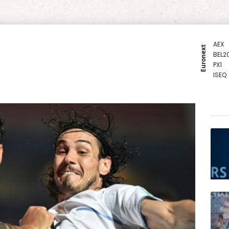
AEX
Euronext
BEL2
PX1
ISEQ
OSEB
PSI2
ENTE
BIOT
N150