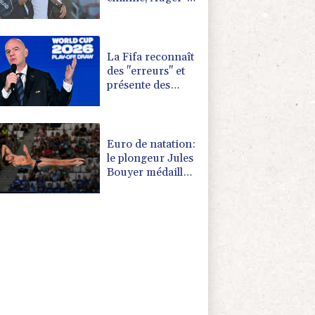
Aliassime forfait
La Fifa reconnaît
des "erreurs" et
présente des
"excuses" après
une réunion de
crise au Maroc
Euro de natation:
le plongeur Jules
Bouyer médaillé
d'argent au
tremplin à 3 m