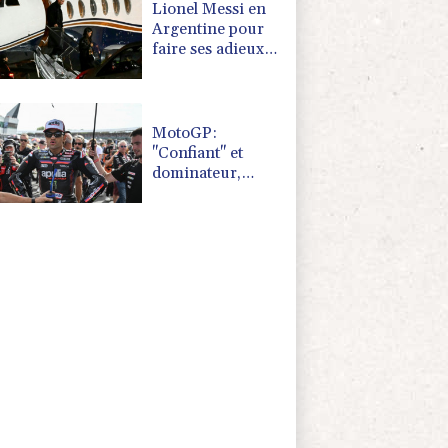
Lionel Messi en
Argentine pour
faire ses adieux à
son père décédé
MotoGP:
"Confiant" et
dominateur,
Martin favori à
Silverstone