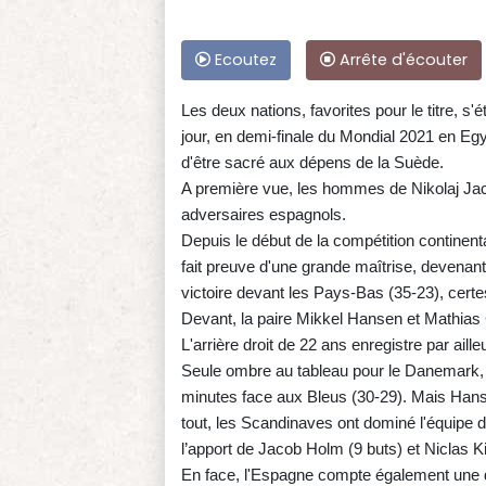
Ecoutez
Arrête d'écouter
Les deux nations, favorites pour le titre, s
jour, en demi-finale du Mondial 2021 en Eg
d'être sacré aux dépens de la Suède.
A première vue, les hommes de Nikolaj Jac
adversaires espagnols.
Depuis le début de la compétition continenta
fait preuve d'une grande maîtrise, devenant 
victoire devant les Pays-Bas (35-23), certe
Devant, la paire Mikkel Hansen et Mathias 
L'arrière droit de 22 ans enregistre par aill
Seule ombre au tableau pour le Danemark, s
minutes face aux Bleus (30-29). Mais Hanse
tout, les Scandinaves ont dominé l'équipe 
l’apport de Jacob Holm (9 buts) et Niclas K
En face, l'Espagne compte également une dé