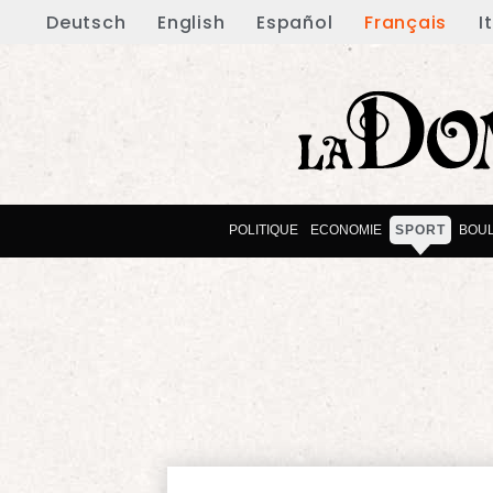
Deutsch
English
Español
Français
I
POLITIQUE
ECONOMIE
SPORT
BOU