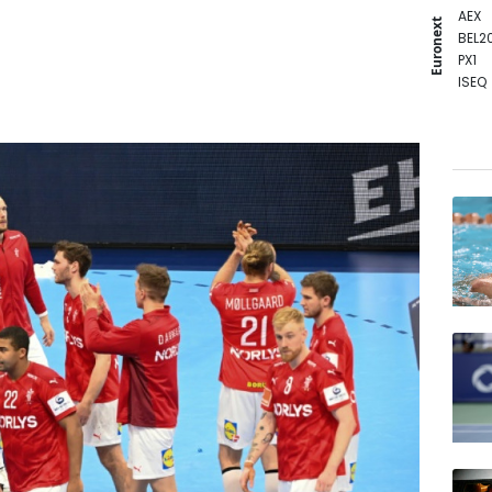
AEX
Euronext
BEL2
PX1
ISEQ
OSEB
PSI2
ENTE
BIOT
N150