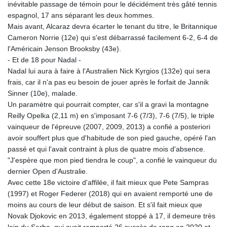
inévitable passage de témoin pour le décidément très gâté tennis
espagnol, 17 ans séparant les deux hommes.
Mais avant, Alcaraz devra écarter le tenant du titre, le Britannique
Cameron Norrie (12e) qui s'est débarrassé facilement 6-2, 6-4 de
l'Américain Jenson Brooksby (43e).
- Et de 18 pour Nadal -
Nadal lui aura à faire à l'Australien Nick Kyrgios (132e) qui sera
frais, car il n'a pas eu besoin de jouer après le forfait de Jannik
Sinner (10e), malade.
Un paramètre qui pourrait compter, car s'il a gravi la montagne
Reilly Opelka (2,11 m) en s'imposant 7-6 (7/3), 7-6 (7/5), le triple
vainqueur de l'épreuve (2007, 2009, 2013) a confié a posteriori
avoir souffert plus que d'habitude de son pied gauche, opéré l'an
passé et qui l'avait contraint à plus de quatre mois d'absence.
"J'espère que mon pied tiendra le coup", a confié le vainqueur du
dernier Open d'Australie.
Avec cette 18e victoire d'affilée, il fait mieux que Pete Sampras
(1997) et Roger Federer (2018) qui en avaient remporté une de
moins au cours de leur début de saison. Et s'il fait mieux que
Novak Djokovic en 2013, également stoppé à 17, il demeure très
loin du Serbe, qui avait remporté 26 succès de rang en 2020 et