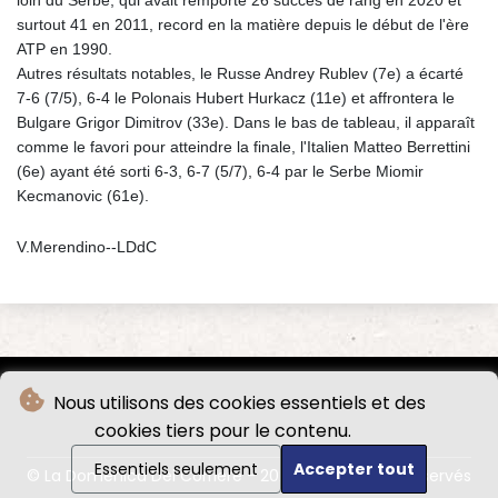
surtout 41 en 2011, record en la matière depuis le début de l'ère
ATP en 1990.
Autres résultats notables, le Russe Andrey Rublev (7e) a écarté
7-6 (7/5), 6-4 le Polonais Hubert Hurkacz (11e) et affrontera le
Bulgare Grigor Dimitrov (33e). Dans le bas de tableau, il apparaît
comme le favori pour atteindre la finale, l'Italien Matteo Berrettini
(6e) ayant été sorti 6-3, 6-7 (5/7), 6-4 par le Serbe Miomir
Kecmanovic (61e).
V.Merendino--LDdC
Nous utilisons des cookies essentiels et des
cookies tiers pour le contenu.
Essentiels seulement
Accepter tout
© La Domenica Del Corriere - 2026 - Tous droits réservés