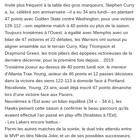
Invité plus fréquent à la table des gros marqueurs, Stephen Curry
a, lui, célébré son anniversaire --il a eu 34 ans lundi-- en plantant
47 points avec Golden State contre Washington, pour une victoire
126-112 --son septième match à 40 points ou plus de la saison.
Toujours troisièmes à l'Ouest, à égalité avec Memphis avec un
bilan de 47 victoires et 22 défaites, les Warriors ont surtout pu
aligner ensemble sur le terrain Curry, Klay Thompson et
Draymond Green, les trois piliers des épopées victorieuses de la
dernière décennie, pour la première fois depuis... 2019.
Troisième joueur au-dessus de 40 points lundi soir, le meneur
d'Atlanta Trae Young, auteur de 46 points et 12 passes décisives
dans la victoire des siens 122-113 à domicile face à Portland.
Récidiviste, Young, 23 ans, avait déjà inscrit 47 points dimanche
lors d'une victoire face aux Pacers.
Neuvièmes à l'Est avec un bilan équilibré (34 v. - 34 d.), les
Hawks peinent cette saison à confirmer le beau parcours qu'ils
avaient effectué l'an passé en play-offs (finalistes à l'Est).
- Les Lakers encore battus -
Parmi les autres matches de la soirée, le duel très attendu entre
le MVP en titre Nikola Jokic et un de ses possibles successeurs,