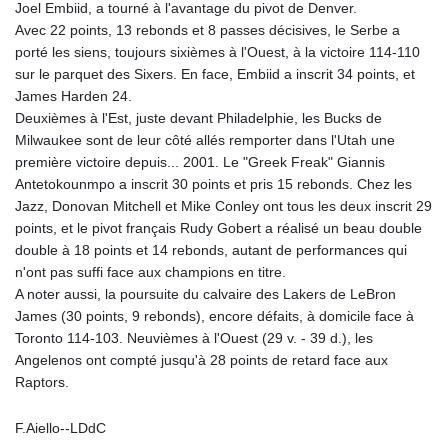
Joel Embiid, a tourné à l'avantage du pivot de Denver.
Avec 22 points, 13 rebonds et 8 passes décisives, le Serbe a
porté les siens, toujours sixièmes à l'Ouest, à la victoire 114-110
sur le parquet des Sixers. En face, Embiid a inscrit 34 points, et
James Harden 24.
Deuxièmes à l'Est, juste devant Philadelphie, les Bucks de
Milwaukee sont de leur côté allés remporter dans l'Utah une
première victoire depuis... 2001. Le "Greek Freak" Giannis
Antetokounmpo a inscrit 30 points et pris 15 rebonds. Chez les
Jazz, Donovan Mitchell et Mike Conley ont tous les deux inscrit 29
points, et le pivot français Rudy Gobert a réalisé un beau double
double à 18 points et 14 rebonds, autant de performances qui
n'ont pas suffi face aux champions en titre.
A noter aussi, la poursuite du calvaire des Lakers de LeBron
James (30 points, 9 rebonds), encore défaits, à domicile face à
Toronto 114-103. Neuvièmes à l'Ouest (29 v. - 39 d.), les
Angelenos ont compté jusqu'à 28 points de retard face aux
Raptors.
F.Aiello--LDdC