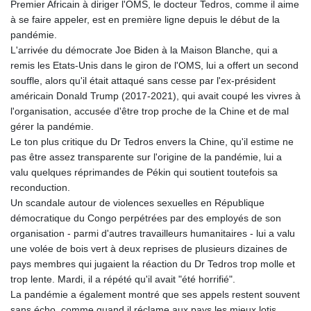
Premier Africain à diriger l'OMS, le docteur Tedros, comme il aime
à se faire appeler, est en première ligne depuis le début de la
pandémie.
L'arrivée du démocrate Joe Biden à la Maison Blanche, qui a
remis les Etats-Unis dans le giron de l'OMS, lui a offert un second
souffle, alors qu'il était attaqué sans cesse par l'ex-président
américain Donald Trump (2017-2021), qui avait coupé les vivres à
l'organisation, accusée d'être trop proche de la Chine et de mal
gérer la pandémie.
Le ton plus critique du Dr Tedros envers la Chine, qu'il estime ne
pas être assez transparente sur l'origine de la pandémie, lui a
valu quelques réprimandes de Pékin qui soutient toutefois sa
reconduction.
Un scandale autour de violences sexuelles en République
démocratique du Congo perpétrées par des employés de son
organisation - parmi d'autres travailleurs humanitaires - lui a valu
une volée de bois vert à deux reprises de plusieurs dizaines de
pays membres qui jugaient la réaction du Dr Tedros trop molle et
trop lente. Mardi, il a répété qu'il avait "été horrifié".
La pandémie a également montré que ses appels restent souvent
sans écho, comme quand il réclame aux pays les mieux lotis