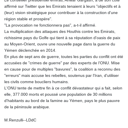
affirmé sur Twitter que les Emirats tenaient à leurs "objectifs et à
(leur) vision stratégique pour contribuer à la construction d'une
région stable et prospère".
"La provocation ne fonctionnera pas", a-t-il affirmé.
La multiplication des attaques des Houthis contre les Emirats,
richissime pays du Golfe qui tient à sa réputation d'oasis de paix
au Moyen-Orient, ouvre une nouvelle page dans la guerre du
Yémen déclenchée en 2014.
En plus de sept ans de guerre, toutes les parties du conflit ont été
accusées de "crimes de guerre" par des experts de l'ONU. Mise
en cause pour de multiples "bavures", la coalition a reconnu des
"erreurs" mais accuse les rebelles, soutenus par l'Iran, d'utiliser
les civils comme boucliers humains.
L'ONU tente de mettre fin à ce conflit dévastateur qui a fait, selon
elle, 377.000 morts et poussé une population de 30 millions
d'habitants au bord de la famine au Yémen, pays le plus pauvre
de la péninsule arabique.
M.Renzulli--LDdC