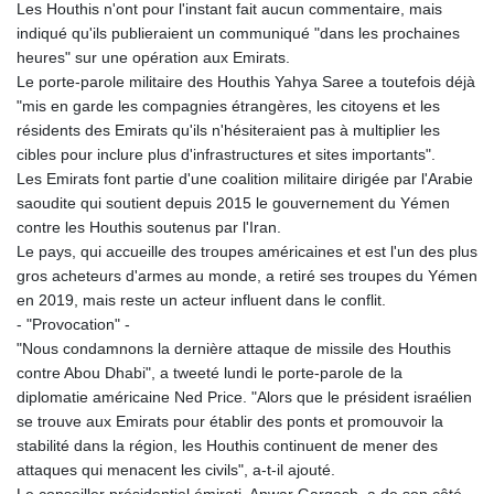
Les Houthis n'ont pour l'instant fait aucun commentaire, mais
indiqué qu'ils publieraient un communiqué "dans les prochaines
heures" sur une opération aux Emirats.
Le porte-parole militaire des Houthis Yahya Saree a toutefois déjà
"mis en garde les compagnies étrangères, les citoyens et les
résidents des Emirats qu'ils n'hésiteraient pas à multiplier les
cibles pour inclure plus d'infrastructures et sites importants".
Les Emirats font partie d'une coalition militaire dirigée par l'Arabie
saoudite qui soutient depuis 2015 le gouvernement du Yémen
contre les Houthis soutenus par l'Iran.
Le pays, qui accueille des troupes américaines et est l'un des plus
gros acheteurs d'armes au monde, a retiré ses troupes du Yémen
en 2019, mais reste un acteur influent dans le conflit.
- "Provocation" -
"Nous condamnons la dernière attaque de missile des Houthis
contre Abou Dhabi", a tweeté lundi le porte-parole de la
diplomatie américaine Ned Price. "Alors que le président israélien
se trouve aux Emirats pour établir des ponts et promouvoir la
stabilité dans la région, les Houthis continuent de mener des
attaques qui menacent les civils", a-t-il ajouté.
Le conseiller présidentiel émirati, Anwar Gargash, a de son côté