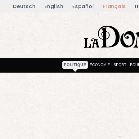
Deutsch
English
Español
Français
I
POLITIQUE
ECONOMIE
SPORT
BOU