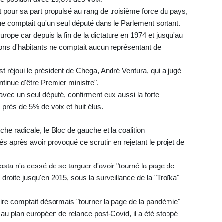
 pour sa part propulsé au rang de troisième force du pays,
 ne comptait qu'un seul député dans le Parlement sortant.
rope car depuis la fin de la dictature en 1974 et jusqu'au
ions d'habitants ne comptait aucun représentant de
t réjoui le président de Chega, André Ventura, qui a jugé
tinue d'être Premier ministre".
avec un seul député, confirment eux aussi la forte
près de 5% de voix et huit élus.
he radicale, le Bloc de gauche et la coalition
après avoir provoqué ce scrutin en rejetant le projet de
sta n'a cessé de se targuer d'avoir "tourné la page de
 droite jusqu'en 2015, sous la surveillance de la "Troïka"
ire comptait désormais "tourner la page de la pandémie"
au plan européen de relance post-Covid, il a été stoppé