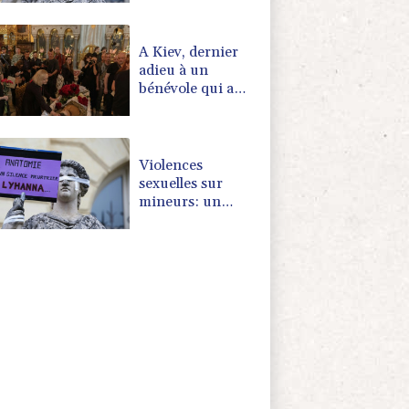
penche sur les
défaillances des
enquêtes
A Kiev, dernier
adieu à un
bénévole qui a
consacré sa vie
aux morts
Violences
sexuelles sur
mineurs: un
courrier de
Darmanin pointe
les défaillances
des enquêtes