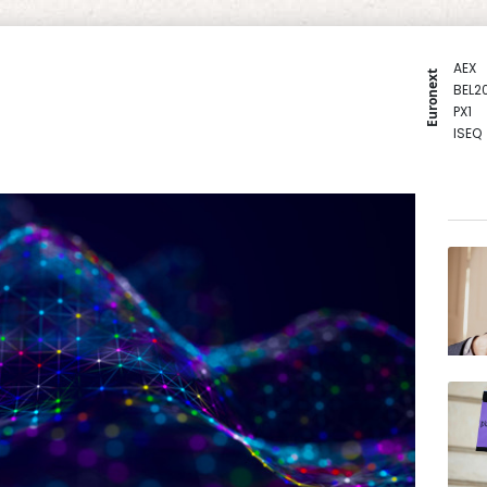
AEX
Euronext
BEL2
PX1
ISEQ
OSEB
PSI2
ENTE
BIOT
N150