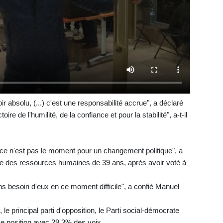
r absolu, (...) c'est une responsabilité accrue", a déclaré
re de l'humilité, de la confiance et pour la stabilité", a-t-il
té, ce n'est pas le moment pour un changement politique", a
te des ressources humaines de 39 ans, après avoir voté à
ons besoin d'eux en ce moment difficile", a confié Manuel
, le principal parti d'opposition, le Parti social-démocrate
me position avec 29,3% des voix.