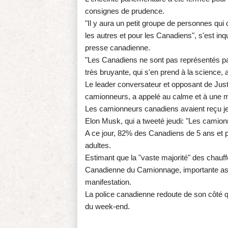
consignes de prudence.
"Il y aura un petit groupe de personnes qu
les autres et pour les Canadiens", s'est in
presse canadienne.
"Les Canadiens ne sont pas représentés par
très bruyante, qui s'en prend à la science, a
Le leader conversateur et opposant de Just
camionneurs, a appelé au calme et à une ma
Les camionneurs canadiens avaient reçu jeud
Elon Musk, qui a tweeté jeudi: "Les camio
A ce jour, 82% des Canadiens de 5 ans et p
adultes.
Estimant que la "vaste majorité" des chauff
Canadienne du Camionnage, importante asso
manifestation.
La police canadienne redoute de son côté 
du week-end.