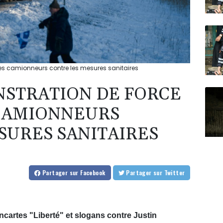
s camionneurs contre les mesures sanitaires
STRATION DE FORCE
 CAMIONNEURS
SURES SANITAIRES
Partager
sur Facebook
Partager
sur Twitter
cartes "Liberté" et slogans contre Justin