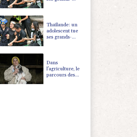
parents puis cinq
personnes dans
son lycée
Thaïlande: un
adolescent tue
ses grands-
parents puis six
personnes dans
son lycée
Dans
l'agriculture, le
parcours des
combattantes