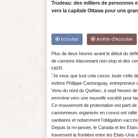
Trudeau: des milliers de personnes 
vers la capitale Ottawa pour une gra
Ecoutez
Arrête d'écouter
Plus de deux heures avant le début du défilé
de camions klaxonnant non-stop et des cent
l'AFP.
"Je veux que tout cela cesse, toute cette dé
estime Philippe Castonguay, entrepreneur 
Venu du nord du Québec, à sept heures de ro
emmène vers une nouvelle société pour laqu
Ce mouvement de protestation est parti de
camionneurs organisés en convoi ont ralli
sanitaires et notamment l'obligation vaccina
Depuis la mi-janvier, le Canada et les Etat
traversent la frontière entre les Etats-Uni