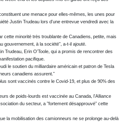
i constituent une menace pour elles-mêmes, les unes pour
quiété Justin Trudeau lors d'une entrevue vendredi avec la
 cette minorité très troublante de Canadiens, petite, mais
u gouvernement, à la société", a-t-il ajouté.
in Trudeau, Erin O'Toole, qui a promis de rencontrer des
nifestation pacifique.
i le soutien du milliardaire américain et patron de Tesla
nneurs canadiens assurent."
lus sont vaccinés contre le Covid-19, et plus de 90% des
eurs de poids-lourds est vaccinée au Canada, l'Alliance
ciation du secteur, a "fortement désapprouvé" cette
que la mobilisation des camionneurs ne se prolonge au-delà