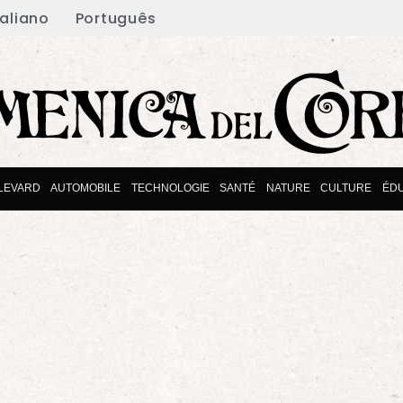
taliano
Português
LEVARD
AUTOMOBILE
TECHNOLOGIE
SANTÉ
NATURE
CULTURE
ÉD