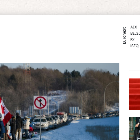
AEX
Euronext
BEL2
PX1
ISEQ
OSEB
PSI2
ENTE
BIOT
N150