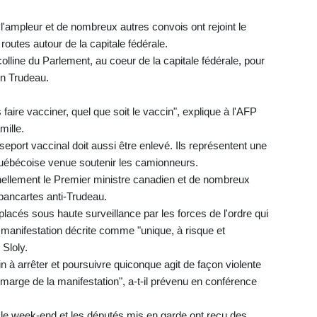
l'ampleur et de nombreux autres convois ont rejoint le
utes autour de la capitale fédérale.
olline du Parlement, au coeur de la capitale fédérale, pour
in Trudeau.
aire vacciner, quel que soit le vaccin", explique à l'AFP
mille.
seport vaccinal doit aussi être enlevé. Ils représentent une
 Québécoise venue soutenir les camionneurs.
nellement le Premier ministre canadien et de nombreux
 pancartes anti-Trudeau.
lacés sous haute surveillance par les forces de l'ordre qui
manifestation décrite comme "unique, à risque et
 Sloly.
 à arrêter et poursuivre quiconque agit de façon violente
en marge de la manifestation", a-t-il prévenu en conférence
 le week-end et les députés mis en garde ont reçu des