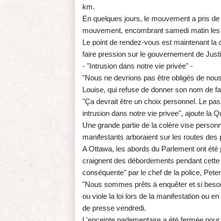
km.
En quelques jours, le mouvement a pris de 
mouvement, encombrant samedi matin les ro
Le point de rendez-vous est maintenant la c
faire pression sur le gouvernement de Just
- "Intrusion dans notre vie privée" -
"Nous ne devrions pas être obligés de nous f
Louise, qui refuse de donner son nom de fa
"Ça devrait être un choix personnel. Le pas
intrusion dans notre vie privee", ajoute la
Une grande partie de la colère vise person
manifestants arboraient sur les routes des
A Ottawa, les abords du Parlement ont été p
craignent des débordements pendant cette 
conséquente" par le chef de la police, Peter
"Nous sommes prêts à enquêter et si besoin
ou viole la loi lors de la manifestation ou 
de presse vendredi.
L'enceinte parlementaire a été fermée pour