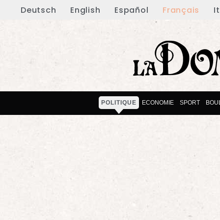
Deutsch
English
Español
Français
I
POLITIQUE
ECONOMIE
SPORT
BOU